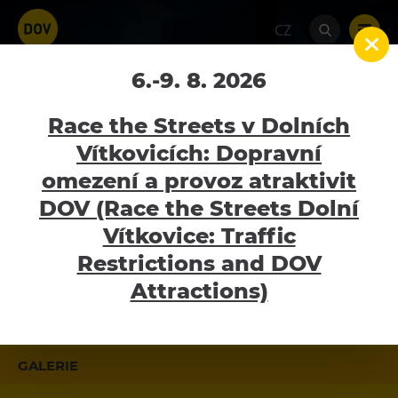
CZ
6.-9. 8. 2026
Galerie
Home
Malý svět techniky U6
Malý svět
Race the Streets v Dolních
techniky U6 galerie
Vítkovicích: Dopravní
omezení a provoz atraktivit
MOMENTÁLNĚ ZAVŘENO
Atraktivity
DOV (Race the Streets Dolní
Bolt Tower
Vítkovice: Traffic
pondělí - neděle - 9:00 - 18:00
Velký svět techniky
Restrictions and DOV
U6 má plošinu pro vozíčkáře.
Malý svět techniky U6
Attractions)
Dětský svět
MALÝ SVĚT TECHNIKY U6
Gong
GALERIE
Galerie Gong
Hornické muzeum