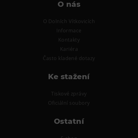
O nás
O Dolních Vítkovicích
Informace
Kontakty
Kariéra
Často kladené dotazy
Ke stažení
Tiskové zprávy
Oficiální soubory
Ostatní