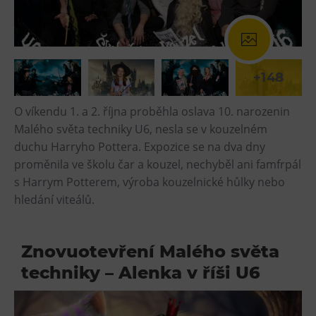
Tematické dárkové poukazy
Pro školy
DOVýuky
+148
Kroužky pro děti
Výjezdní akce
O víkendu 1. a 2. října proběhla oslava 10. narozenin
Malého světa techniky U6, nesla se v kouzelném
duchu Harryho Pottera. Expozice se na dva dny
proměnila ve školu čar a kouzel, nechyběl ani famfrpál
s Harrym Potterem, výroba kouzelnické hůlky nebo
hledání viteálů.
Znovuotevření Malého světa
techniky – Alenka v říši U6