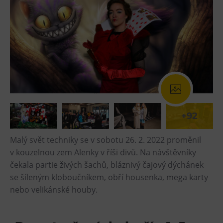
+92
Malý svět techniky se v sobotu 26. 2. 2022 proměnil
v kouzelnou zem Alenky v říši divů. Na návštěvníky
čekala partie živých šachů, bláznivý čajový dýchánek
se šíleným kloboučníkem, obří housenka, mega karty
nebo velikánské houby.