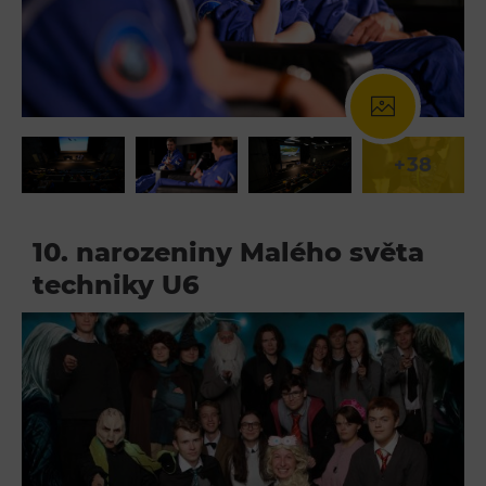
L’Osteria
PECKA DOV
Restaurace VP ART
Bistropen
CØKAFE Dolní Vítkovice
+38
FUTURE café
Catering
10. narozeniny Malého světa
Ubytování
techniky U6
Hotel VP1
Vila Liběna
Další
Narozeninové oslavy
Letní tábory