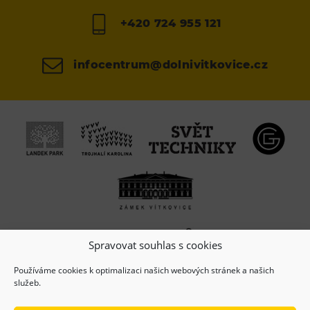
+420 724 955 121
infocentrum@dolnivitkovice.cz
Spravovat souhlas s cookies
Používáme cookies k optimalizaci našich webových stránek a našich
služeb.