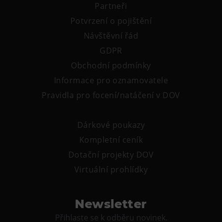
Partneři
Tematické dárkové poukazy
Potvrzení o pojištění
Pro školy
Návštěvní řád
DOVýuky
GDPR
Kroužky pro děti
Obchodní podmínky
Výjezdní akce
Informace pro oznamovatele
Pravidla pro focení/natáčení v DOV
Dárkové poukazy
Kompletní ceník
Dotační projekty DOV
Virtuální prohlídky
Newsletter
Přihlaste se k odběru novinek.