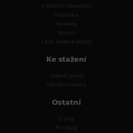
L’Osteria
O Dolních Vítkovicích
PECKA DOV
Informace
Restaurace VP ART
Kontakty
Bistropen
Kariéra
CØKAFE Dolní Vítkovice
Často kladené dotazy
FUTURE café
Catering
Ke stažení
Ubytování
Tiskové zprávy
Hotel VP1
Oficiální soubory
Vila Liběna
Ostatní
Další
E-shop
Narozeninové oslavy
Pro školy
Letní tábory