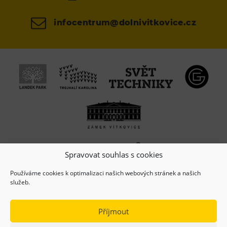
infocentrum@dolnivitkovice.cz
Spravovat souhlas s cookies
Používáme cookies k optimalizaci našich webových stránek a našich
služeb.
Příjmout