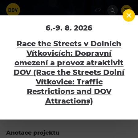
CZ
Malý kreativní řemeslník
6.-9. 8. 2026
Home
Projekty
Ministerstvo kultury
Race the Streets v Dolních
Malý kreativní řemeslník
Vítkovicích: Dopravní
omezení a provoz atraktivit
Atraktivity
Základní informace
DOV (Race the Streets Dolní
Bolt Tower
Vítkovice: Traffic
Název projektu:
Malý kreativní řemeslník
Velký svět techniky
Restrictions and DOV
Malý svět techniky U6
Attractions)
Termín řešení:
1. 9. 2023 – 30. 6. 2024
Dětský svět
Registrační číslo projektu:
0313000081
Gong
Galerie Gong
Anotace projektu
Hornické muzeum