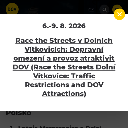
CZ
Ministerstvo kultury
6.-9. 8. 2026
Race the Streets v Dolních
AKTUÁLNĚ ČERPANÉ DOTAČNÍ TITULY
Vítkovicích: Dopravní
omezení a provoz atraktivit
PROJEKTY V UDRŽITELNOSTI
Atraktivity
DOV (Race the Streets Dolní
UKONČENÉ PROJEKTY
Bolt Tower
Vítkovice: Traffic
Velký svět techniky
Restrictions and DOV
Malý svět techniky U6
Attractions)
Dětský svět
Interreg V-A Česká republika -
Gong
Polsko
Galerie Gong
Hornické muzeum
1 - Łaźnia Moszczenica a Dolní