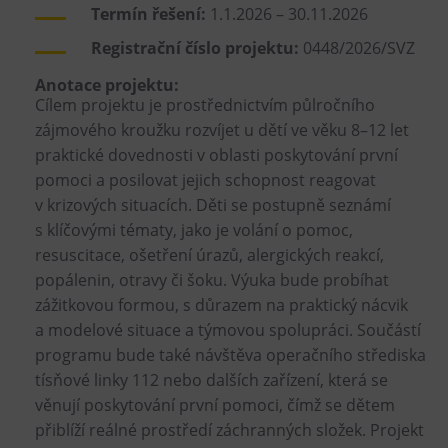
Termín řešení:
1.1.2026 – 30.11.2026
Registrační číslo projektu:
0448/2026/SVZ
Anotace projektu:
Cílem projektu je prostřednictvím půlročního
zájmového kroužku rozvíjet u dětí ve věku 8–12 let
praktické dovednosti v oblasti poskytování první
pomoci a posilovat jejich schopnost reagovat
v krizových situacích. Děti se postupně seznámí
s klíčovými tématy, jako je volání o pomoc,
resuscitace, ošetření úrazů, alergických reakcí,
popálenin, otravy či šoku. Výuka bude probíhat
zážitkovou formou, s důrazem na praktický nácvik
a modelové situace a týmovou spolupráci. Součástí
programu bude také návštěva operačního střediska
tísňové linky 112 nebo dalších zařízení, která se
věnují poskytování první pomoci, čímž se dětem
přiblíží reálné prostředí záchranných složek. Projekt