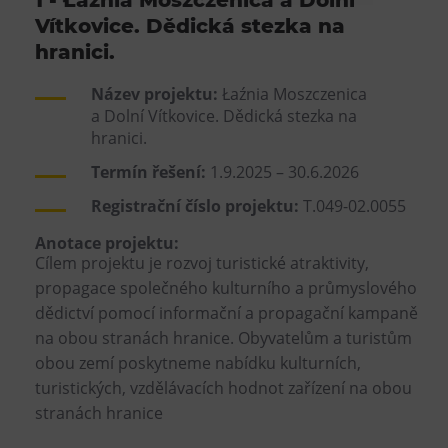
Vítkovice. Dědická stezka na
Heligonka
hranici.
HopJump
Lezecká stěna
Název projektu:
Łaźnia Moszczenica
a Dolní Vítkovice. Dědická stezka na
Národní zemědělské muzeum
hranici.
Fajna Dilna
Termín řešení:
1.9.2025 – 30.6.2026
FUTUREUM
Registrační číslo projektu:
T.049-02.0055
Prohlídky
Anotace projektu:
Cílem projektu je rozvoj turistické atraktivity,
Dolní Vítkovice
propagace společného kulturního a průmyslového
Hornické muzeum
dědictví pomocí informační a propagační kampaně
na obou stranách hranice. Obyvatelům a turistům
Občerstvení
obou zemí poskytneme nabídku kulturních,
turistických, vzdělávacích hodnot zařízení na obou
Bolt Café
stranách hranice
Kavárna Velký Svět techniky