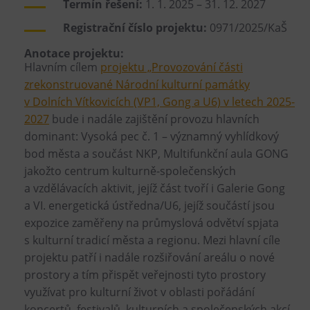
Termín řešení:
1. 1. 2025 – 31. 12. 2027
Registrační číslo projektu:
0971/2025/KaŠ
Anotace projektu:
Hlavním cílem
projektu „Provozování části
zrekonstruované Národní kulturní památky
v Dolních Vítkovicích (VP1, Gong a U6) v letech 2025-
2027
bude i nadále zajištění provozu hlavních
dominant: Vysoká pec č. 1 – významný vyhlídkový
bod města a součást NKP, Multifunkční aula GONG
jakožto centrum kulturně-společenských
a vzdělávacích aktivit, jejíž část tvoří i Galerie Gong
a VI. energetická ústředna/U6, jejíž součástí jsou
expozice zaměřeny na průmyslová odvětví spjata
s kulturní tradicí města a regionu. Mezi hlavní cíle
projektu patří i nadále rozšiřování areálu o nové
prostory a tím přispět veřejnosti tyto prostory
využívat pro kulturní život v oblasti pořádání
koncertů, festivalů, kulturních a společenských akcí