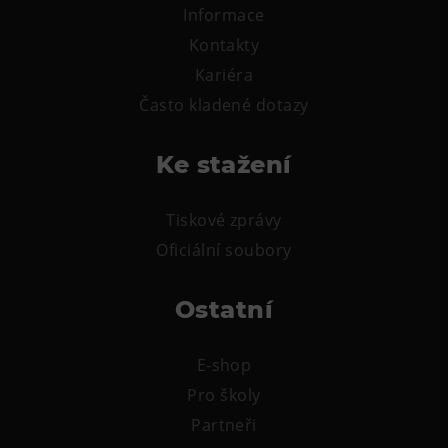
Informace
Kontakty
Kariéra
Často kladené dotazy
Ke stažení
Tiskové zprávy
Oficiální soubory
Ostatní
E-shop
Pro školy
Partneři