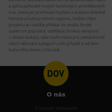
a zpřístupňování nových turistických prohlídkových
tras, které jen prohloubí myšlení a znalosti ohledně
historie a kultury tohoto regionu. Dalším cílem
projektu je i nadále přilákat do areálu široké
spektrum populace, vzdělávat širokou veřejnost
v oblasti kultury, dále tvořit místo pro setkávání lidí
všech věkových kategorií a tím přispět k udržení
kulturního života v Ostravě.
O nás
O Dolních Vítkovicích