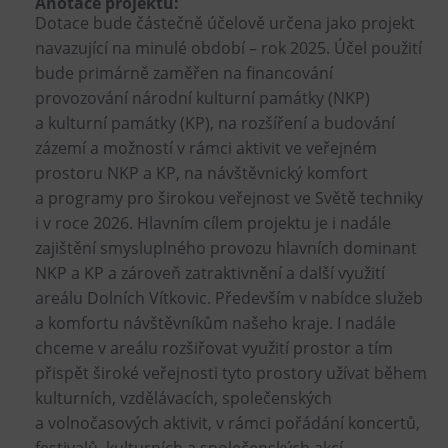
Anotace projektu:
Tematické dárkové poukazy
Dotace bude částečně účelově určena jako projekt
navazující na minulé období – rok 2025. Účel použití
Pro školy
bude primárně zaměřen na financování
DOVýuky
provozování národní kulturní památky (NKP)
Kroužky pro děti
a kulturní památky (KP), na rozšíření a budování
Výjezdní akce
zázemí a možností v rámci aktivit ve veřejném
prostoru NKP a KP, na návštěvnický komfort
a programy pro širokou veřejnost ve Světě techniky
i v roce 2026. Hlavním cílem projektu je i nadále
zajištění smysluplného provozu hlavních dominant
NKP a KP a zároveň zatraktivnění a další využití
areálu Dolních Vítkovic. Především v nabídce služeb
a komfortu návštěvníkům našeho kraje. I nadále
chceme v areálu rozšiřovat využití prostor a tím
přispět široké veřejnosti tyto prostory užívat během
kulturních, vzdělávacích, společenských
a volnočasových aktivit, v rámci pořádání koncertů,
festivalů, kulturních a společenských akcí.