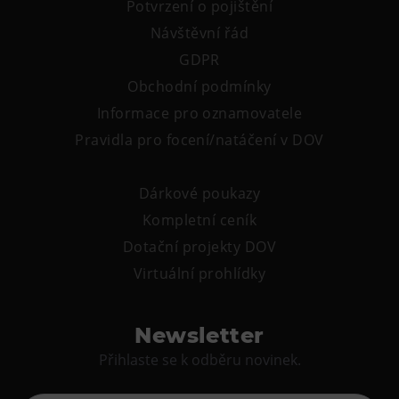
Potvrzení o pojištění
Návštěvní řád
GDPR
Obchodní podmínky
Informace pro oznamovatele
Pravidla pro focení/natáčení v DOV
Dárkové poukazy
Kompletní ceník
Dotační projekty DOV
Virtuální prohlídky
Newsletter
Přihlaste se k odběru novinek.