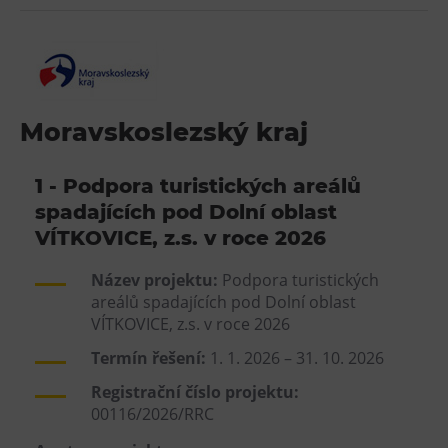
L’Osteria
PECKA DOV
Restaurace VP ART
Bistropen
Moravskoslezský kraj
CØKAFE Dolní Vítkovice
FUTURE café
1 - Podpora turistických areálů
Catering
spadajících pod Dolní oblast
VÍTKOVICE, z.s. v roce 2026
Ubytování
Název projektu:
Podpora turistických
Hotel VP1
areálů spadajících pod Dolní oblast
Vila Liběna
VÍTKOVICE, z.s. v roce 2026
Termín řešení:
1. 1. 2026 – 31. 10. 2026
Další
Registrační číslo projektu:
Narozeninové oslavy
00116/2026/RRC
Letní tábory