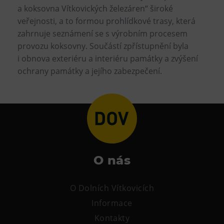
a koksovna Vítkovických železáren“ široké
veřejnosti, a to formou prohlídkové trasy, která
zahrnuje seznámení se s výrobním procesem
provozu koksovny. Součástí zpřístupnění byla
i obnova exteriéru a interiéru památky a zvýšení
ochrany památky a jejího zabezpečení.
O nás
O Dolních Vítkovicích
Informace
Kontakty