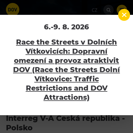
CZ
6.-9. 8. 2026
Projekty
Home
Projekty
Race the Streets v Dolních
Vítkovicích: Dopravní
AKTUÁLNĚ ČERPANÉ DOTAČNÍ TITULY
omezení a provoz atraktivit
Atraktivity
DOV (Race the Streets Dolní
PROJEKTY V UDRŽITELNOSTI
Bolt Tower
Vítkovice: Traffic
UKONČENÉ PROJEKTY
Velký svět techniky
Restrictions and DOV
Malý svět techniky U6
Attractions)
Dětský svět
Gong
Interreg V-A Česká republika -
Galerie Gong
Polsko
Hornické muzeum