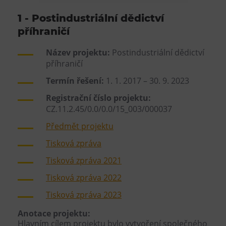
Heligonka
1 - Postindustriální dědictví
HopJump
příhraničí
Lezecká stěna
Název projektu:
Postindustriální dědictví
Národní zemědělské muzeum
příhraničí
Fajna Dilna
Termín řešení:
1. 1. 2017 – 30. 9. 2023
FUTUREUM
Registrační číslo projektu:
CZ.11.2.45/0.0/0.0/15_003/000037
Prohlídky
Předmět projektu
Dolní Vítkovice
Tisková zpráva
Hornické muzeum
Tisková zpráva 2021
Tisková zpráva 2022
Občerstvení
Tisková zpráva 2023
Bolt Café
Anotace projektu:
Kavárna Velký Svět techniky
Hlavním cílem projektu bylo vytvoření společného