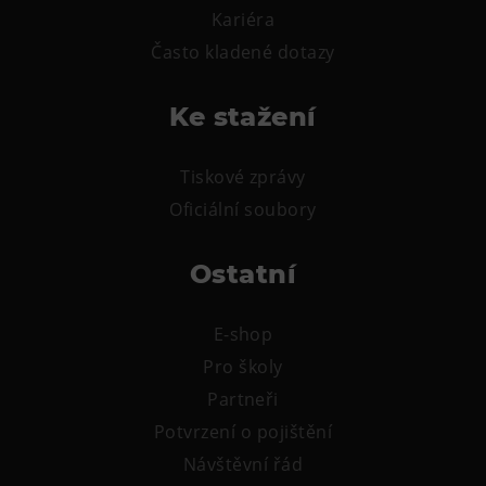
Kariéra
Často kladené dotazy
Ke stažení
Tiskové zprávy
Oficiální soubory
Ostatní
E-shop
Pro školy
Partneři
Potvrzení o pojištění
Návštěvní řád