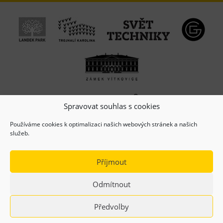
Spravovat souhlas s cookies
Používáme cookies k optimalizaci našich webových stránek a našich
služeb.
Příjmout
Odmítnout
(c) Copyright 2026, Dolní oblast VÍTKOVICE, z.s.
Předvolby