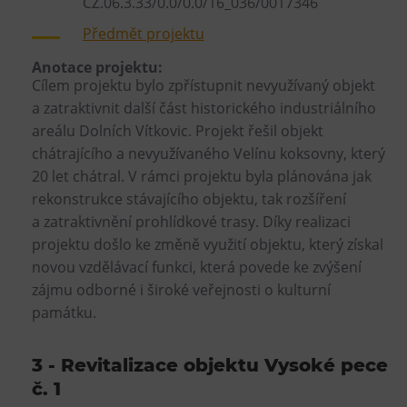
CZ.06.3.33/0.0/0.0/16_036/0017346
Předmět projektu
Anotace projektu:
Cílem projektu bylo zpřístupnit nevyužívaný objekt
a zatraktivnit další část historického industriálního
areálu Dolních Vítkovic. Projekt řešil objekt
chátrajícího a nevyužívaného Velínu koksovny, který
20 let chátral. V rámci projektu byla plánována jak
rekonstrukce stávajícího objektu, tak rozšíření
a zatraktivnění prohlídkové trasy. Díky realizaci
projektu došlo ke změně využití objektu, který získal
novou vzdělávací funkci, která povede ke zvýšení
zájmu odborné i široké veřejnosti o kulturní
památku.
3 - Revitalizace objektu Vysoké pece
č. 1