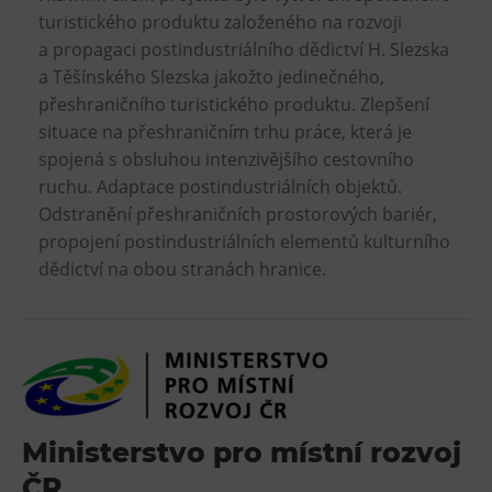
L’Osteria
turistického produktu založeného na rozvoji
PECKA DOV
a propagaci postindustriálního dědictví H. Slezska
a Těšínského Slezska jakožto jedinečného,
Restaurace VP ART
přeshraničního turistického produktu. Zlepšení
Bistropen
situace na přeshraničním trhu práce, která je
CØKAFE Dolní Vítkovice
spojená s obsluhou intenzivějšího cestovního
FUTURE café
ruchu. Adaptace postindustriálních objektů.
Odstranění přeshraničních prostorových bariér,
Catering
propojení postindustriálních elementů kulturního
dědictví na obou stranách hranice.
Ubytování
Hotel VP1
Vila Liběna
Další
Narozeninové oslavy
Ministerstvo pro místní rozvoj
Letní tábory
ČR