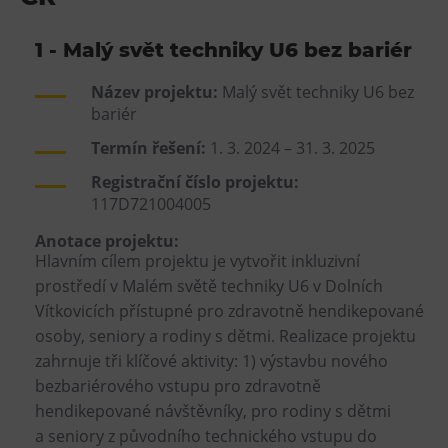
Tematické dárkové poukazy
1 - Malý svět techniky U6 bez bariér
Pro školy
DOVýuky
Název projektu:
Malý svět techniky U6 bez
Kroužky pro děti
bariér
Výjezdní akce
Termín řešení:
1. 3. 2024 – 31. 3. 2025
Registrační číslo projektu:
117D721004005
Anotace projektu:
Hlavním cílem projektu je vytvořit inkluzivní
prostředí v Malém světě techniky U6 v Dolních
Vítkovicích přístupné pro zdravotně hendikepované
osoby, seniory a rodiny s dětmi. Realizace projektu
zahrnuje tři klíčové aktivity: 1) výstavbu nového
bezbariérového vstupu pro zdravotně
hendikepované návštěvníky, pro rodiny s dětmi
a seniory z původního technického vstupu do