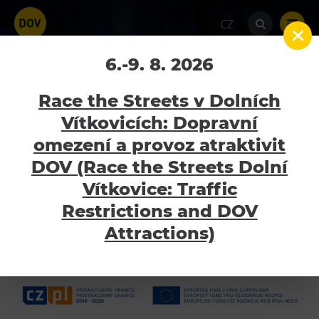
CZ
EU (Evropský sociální
6.-9. 8. 2026
fond, Operační program
Race the Streets v Dolních
Zaměstnanost); Úřad
Vítkovicích: Dopravní
práce
omezení a provoz atraktivit
Atraktivity
DOV (Race the Streets Dolní
Bolt Tower
Vítkovice: Traffic
AKTUÁLNĚ ČERPANÉ DOTAČNÍ TITULY
Velký svět techniky
Restrictions and DOV
PROJEKTY V UDRŽITELNOSTI
Malý svět techniky U6
Attractions)
UKONČENÉ PROJEKTY
Dětský svět
Gong
Galerie Gong
Hornické muzeum