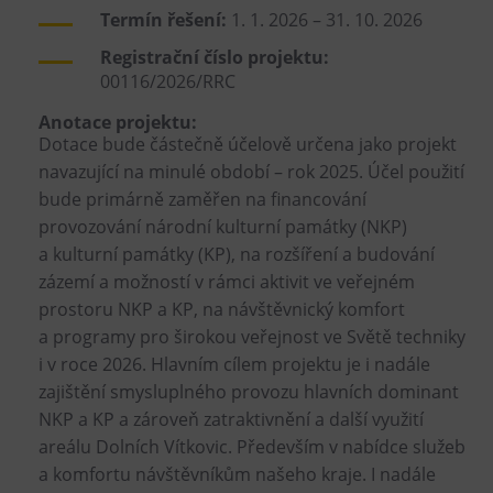
Termín řešení:
1. 1. 2026 – 31. 10. 2026
Tematické dárkové poukazy
Pro školy
Registrační číslo projektu:
00116/2026/RRC
DOVýuky
Anotace projektu:
Kroužky pro děti
Dotace bude částečně účelově určena jako projekt
Výjezdní akce
navazující na minulé období – rok 2025. Účel použití
bude primárně zaměřen na financování
provozování národní kulturní památky (NKP)
a kulturní památky (KP), na rozšíření a budování
zázemí a možností v rámci aktivit ve veřejném
prostoru NKP a KP, na návštěvnický komfort
a programy pro širokou veřejnost ve Světě techniky
i v roce 2026. Hlavním cílem projektu je i nadále
zajištění smysluplného provozu hlavních dominant
NKP a KP a zároveň zatraktivnění a další využití
areálu Dolních Vítkovic. Především v nabídce služeb
a komfortu návštěvníkům našeho kraje. I nadále