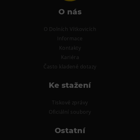
O nás
O Dolních Vítkovicích
Informace
Kontakty
Kariéra
Často kladené dotazy
Ke stažení
Tiskové zprávy
Oficiální soubory
Ostatní