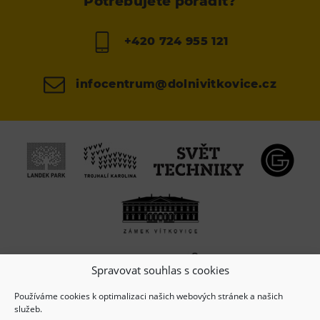
Potřebujete poradit?
+420 724 955 121
infocentrum@dolnivitkovice.cz
Spravovat souhlas s cookies
Používáme cookies k optimalizaci našich webových stránek a našich
služeb.