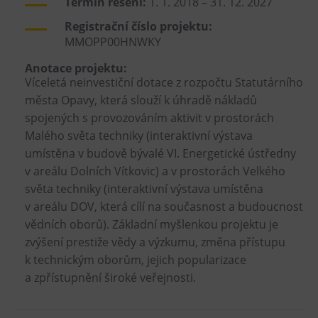
Termín řešení:
1. 1. 2018 – 31. 12. 2027
Registrační číslo projektu:
MMOPP00HNWKY
Anotace projektu:
Víceletá neinvestiční dotace z rozpočtu Statutárního
města Opavy, která slouží k úhradě nákladů
spojených s provozováním aktivit v prostorách
Malého světa techniky (interaktivní výstava
umístěna v budově bývalé VI. Energetické ústředny
v areálu Dolních Vítkovic) a v prostorách Velkého
světa techniky (interaktivní výstava umístěna
v areálu DOV, která cílí na současnost a budoucnost
vědních oborů). Základní myšlenkou projektu je
zvýšení prestiže vědy a výzkumu, změna přístupu
k technickým oborům, jejich popularizace
a zpřístupnění široké veřejnosti.