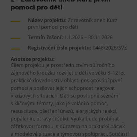
pomoci pro děti
Název projektu:
Zdravotník aneb Kurz
první pomoci pro děti
Termín řešení:
1.1.2026 – 30.11.2026
Registrační číslo projektu:
0448/2026/SVZ
Anotace projektu:
Cílem projektu je prostřednictvím půlročního
zájmového kroužku rozvíjet u dětí ve věku 8–12 let
praktické dovednosti v oblasti poskytování první
pomoci a posilovat jejich schopnost reagovat
v krizových situacích. Děti se postupně seznámí
s klíčovými tématy, jako je volání o pomoc,
resuscitace, ošetření úrazů, alergických reakcí,
popálenin, otravy či šoku. Výuka bude probíhat
zážitkovou formou, s důrazem na praktický nácvik
a modelové situace a týmovou spolupráci. Součástí