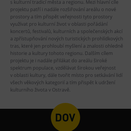
s kulturní tradicí města a regionu. Mezi hlavní cíle
projektu patří i nadále rozšiřování areálu o nové
prostory a tím přispět veřejnosti tyto prostory
využívat pro kulturní život v oblasti pořádání
koncertů, festivalů, kulturních a společenských akcí
a zpřístupňování nových turistických prohlídkových
tras, které jen prohloubí myšlení a znalosti ohledně
historie a kultury tohoto regionu. Dalším cílem
projektu je i nadále přilákat do areálu široké
spektrum populace, vzdělávat širokou veřejnost
v oblasti kultury, dále tvořit místo pro setkávání lidí
všech věkových kategorií a tím přispět k udržení
kulturního života v Ostravě.