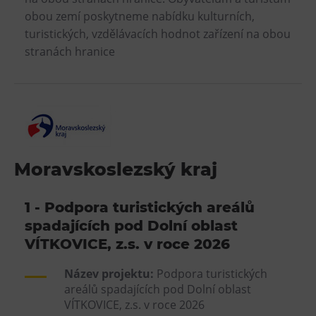
L’Osteria
obou zemí poskytneme nabídku kulturních,
PECKA DOV
turistických, vzdělávacích hodnot zařízení na obou
Restaurace VP ART
stranách hranice
Bistropen
CØKAFE Dolní Vítkovice
FUTURE café
Catering
Moravskoslezský kraj
Ubytování
Hotel VP1
1 - Podpora turistických areálů
Vila Liběna
spadajících pod Dolní oblast
VÍTKOVICE, z.s. v roce 2026
Další
Název projektu:
Podpora turistických
Narozeninové oslavy
areálů spadajících pod Dolní oblast
VÍTKOVICE, z.s. v roce 2026
Letní tábory