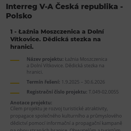
Interreg V-A Česká republika -
Heligonka
Polsko
HopJump
Lezecká stěna
1 - Łaźnia Moszczenica a Dolní
Národní zemědělské muzeum
Vítkovice. Dědická stezka na
Fajna Dilna
hranici.
FUTUREUM
Název projektu:
Łaźnia Moszczenica
a Dolní Vítkovice. Dědická stezka na
Prohlídky
hranici.
Dolní Vítkovice
Termín řešení:
1.9.2025 – 30.6.2026
Hornické muzeum
Registrační číslo projektu:
T.049-02.0055
Anotace projektu:
Občerstvení
Cílem projektu je rozvoj turistické atraktivity,
Bolt Café
propagace společného kulturního a průmyslového
dědictví pomocí informační a propagační kampaně
Kavárna Velký Svět techniky
na obou stranách hranice. Obyvatelům a turistům