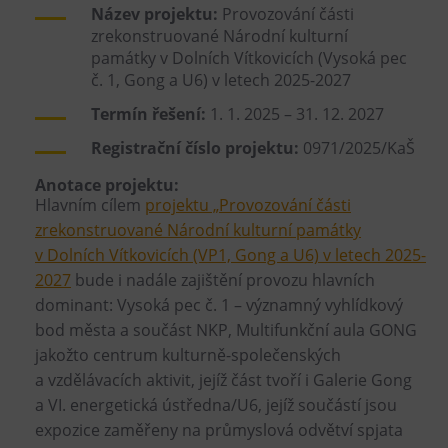
Název projektu:
Provozování části
zrekonstruované Národní kulturní
památky v Dolních Vítkovicích (Vysoká pec
č. 1, Gong a U6) v letech 2025-2027
Termín řešení:
1. 1. 2025 – 31. 12. 2027
Registrační číslo projektu:
0971/2025/KaŠ
Anotace projektu:
Hlavním cílem
projektu „Provozování části
zrekonstruované Národní kulturní památky
v Dolních Vítkovicích (VP1, Gong a U6) v letech 2025-
2027
bude i nadále zajištění provozu hlavních
dominant: Vysoká pec č. 1 – významný vyhlídkový
bod města a součást NKP, Multifunkční aula GONG
jakožto centrum kulturně-společenských
a vzdělávacích aktivit, jejíž část tvoří i Galerie Gong
a VI. energetická ústředna/U6, jejíž součástí jsou
expozice zaměřeny na průmyslová odvětví spjata