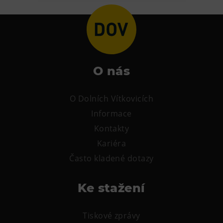
Heligonka
HopJump
Lezecká stěna
Národní zemědělské muzeum
O nás
Fajna Dilna
FUTUREUM
O Dolních Vítkovicích
Informace
Prohlídky
Kontakty
Dolní Vítkovice
Kariéra
Hornické muzeum
Často kladené dotazy
Občerstvení
Ke stažení
Bolt Café
Kavárna Velký Svět techniky
Tiskové zprávy