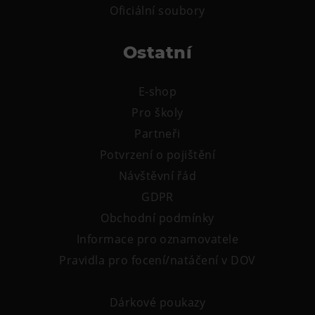
L’Osteria
Oficiální soubory
PECKA DOV
Restaurace VP ART
Ostatní
Bistropen
E-shop
CØKAFE Dolní Vítkovice
Pro školy
FUTURE café
Partneři
Catering
Potvrzení o pojištění
Ubytování
Návštěvní řád
GDPR
Hotel VP1
Obchodní podmínky
Vila Liběna
Informace pro oznamovatele
Další
Pravidla pro focení/natáčení v DOV
Narozeninové oslavy
Dárkové poukazy
Letní tábory