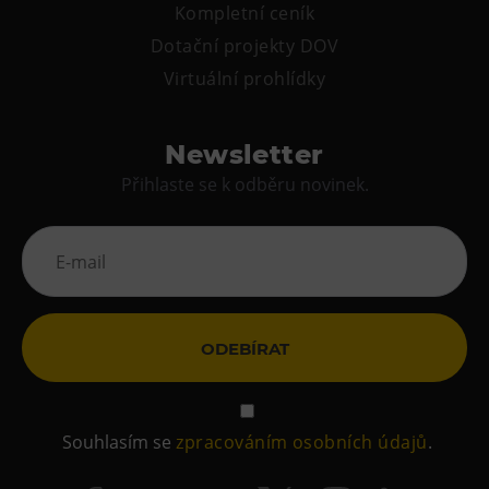
Kompletní ceník
Tematické dárkové poukazy
Dotační projekty DOV
Pro školy
Virtuální prohlídky
DOVýuky
Kroužky pro děti
Newsletter
Výjezdní akce
Přihlaste se k odběru novinek.
ODEBÍRAT
Souhlasím se
zpracováním osobních údajů
.