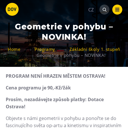
CZ
Geometrie v pohybu –
NOVINKA!
Home
Programy
Základní školy 1. stupeň
Geometrie v pohybu – NOVINKA!
Atraktivity
Bolt Tower
PROGRAM NENÍ HRAZEN MĚSTEM OSTRAVA!
Velký svět techniky
Cena programu je 90,-Kž/žák
Malý svět techniky U6
Prosím, nezadávejte způsob platby: Dotace
Dětský svět
Ostrava!
Gong
Objevte s námi geometrii v pohybu a ponořte se do
Galerie Gong
fascinujícího světa op-artu a kinetismu v inspirativním
Hornické muzeum