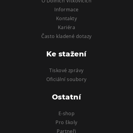
O Dolních Vítkovicích
L’Osteria
Informace
PECKA DOV
Kontakty
Restaurace VP ART
Kariéra
Bistropen
Často kladené dotazy
CØKAFE Dolní Vítkovice
FUTURE café
Ke stažení
Catering
Tiskové zprávy
Ubytování
Oficiální soubory
Hotel VP1
Vila Liběna
Ostatní
Další
E-shop
Narozeninové oslavy
Pro školy
Letní tábory
Partneři