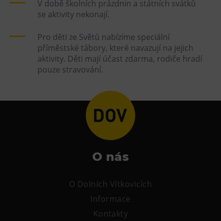
V době školních prázdnin a státních svátků
se aktivity nekonají.
Pro děti ze Světů nabízíme speciální
příměstské tábory, které navazují na jejich
aktivity. Děti mají účast zdarma, rodiče hradí
pouze stravování.
O nás
O Dolních Vítkovicích
Informace
Kontakty