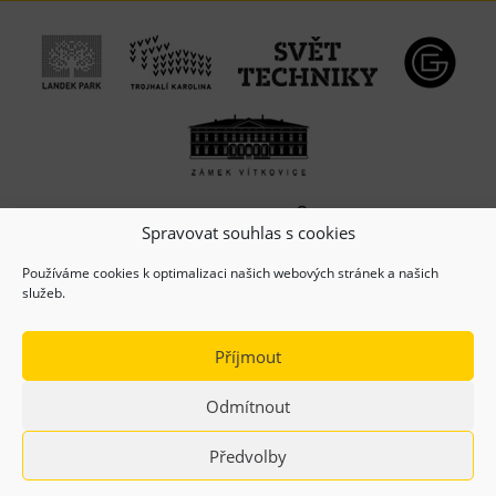
Spravovat souhlas s cookies
Používáme cookies k optimalizaci našich webových stránek a našich
služeb.
Příjmout
Odmítnout
(c) Copyright 2026, Dolní oblast VÍTKOVICE, z.s.
Předvolby