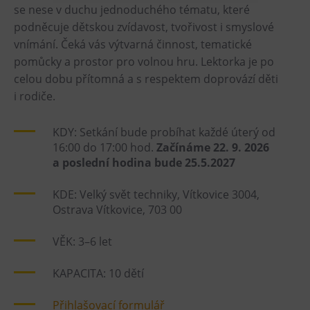
se nese v duchu jednoduchého tématu, které
Heligonka
podněcuje dětskou zvídavost, tvořivost i smyslové
HopJump
vnímání. Čeká vás výtvarná činnost, tematické
pomůcky a prostor pro volnou hru. Lektorka je po
Lezecká stěna
celou dobu přítomná a s respektem doprovází děti
Národní zemědělské muzeum
i rodiče.
Fajna Dilna
FUTUREUM
KDY: Setkání bude probíhat každé úterý od
16:00 do 17:00 hod.
Začínáme 22. 9. 2026
a poslední hodina bude 25.5.2027
Prohlídky
Dolní Vítkovice
KDE: Velký svět techniky, Vítkovice 3004,
Ostrava Vítkovice, 703 00
Hornické muzeum
VĚK: 3–6 let
Občerstvení
KAPACITA: 10 dětí
Bolt Café
Kavárna Velký Svět techniky
Přihlašovací formulář