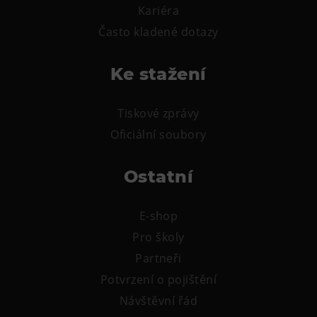
Kariéra
Často kladené dotazy
Ke stažení
Tiskové zprávy
Oficiální soubory
Ostatní
E-shop
Pro školy
Partneři
Potvrzení o pojištění
Návštěvní řád