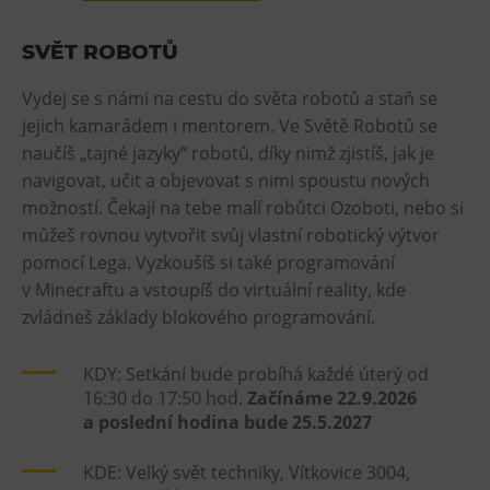
L’Osteria
PECKA DOV
SVĚT ROBOTŮ
Restaurace VP ART
Vydej se s námi na cestu do světa robotů a staň se
Bistropen
jejich kamarádem i mentorem. Ve Světě Robotů se
CØKAFE Dolní Vítkovice
naučíš „tajné jazyky“ robotů, díky nimž zjistíš, jak je
FUTURE café
navigovat, učit a objevovat s nimi spoustu nových
možností. Čekají na tebe malí robůtci Ozoboti, nebo si
Catering
můžeš rovnou vytvořit svůj vlastní robotický výtvor
pomocí Lega. Vyzkoušíš si také programování
Ubytování
v Minecraftu a vstoupíš do virtuální reality, kde
Hotel VP1
zvládneš základy blokového programování.
Vila Liběna
KDY: Setkání bude probíhá každé úterý od
16:30 do 17:50 hod.
Začínáme 22.9.2026
Další
a poslední hodina bude 25.5.2027
Narozeninové oslavy
KDE: Velký svět techniky, Vítkovice 3004,
Letní tábory