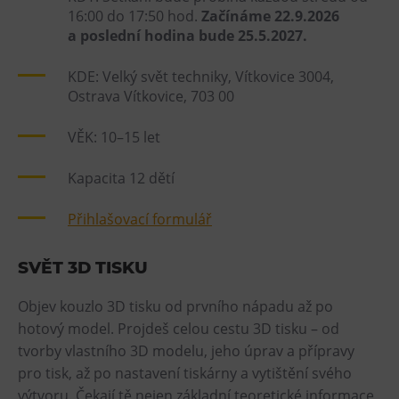
16:00 do 17:50 hod.
Začínáme 22.9.2026
a poslední hodina bude 25.5.2027.
KDE: Velký svět techniky, Vítkovice 3004,
Ostrava Vítkovice, 703 00
VĚK: 10–15 let
Kapacita 12 dětí
Přihlašovací formulář
SVĚT 3D TISKU
Objev kouzlo 3D tisku od prvního nápadu až po
hotový model. Projdeš celou cestu 3D tisku – od
tvorby vlastního 3D modelu, jeho úprav a přípravy
pro tisk, až po nastavení tiskárny a vytištění svého
výtvoru. Čekají tě nejen základní teoretické informace,