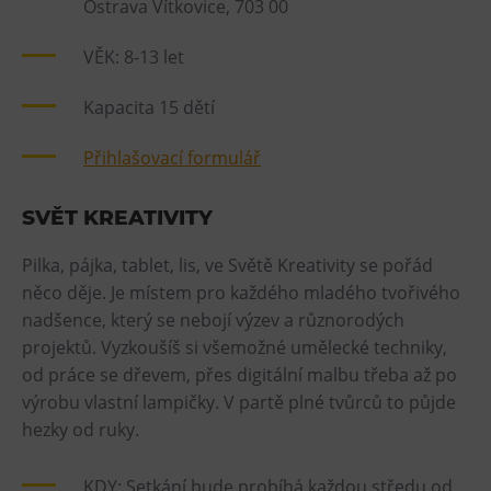
Ostrava Vítkovice, 703 00
Tematické dárkové poukazy
Pro školy
VĚK: 8-13 let
DOVýuky
Kapacita 15 dětí
Kroužky pro děti
Výjezdní akce
Přihlašovací formulář
SVĚT KREATIVITY
Pilka, pájka, tablet, lis, ve Světě Kreativity se pořád
něco děje. Je místem pro každého mladého tvořivého
nadšence, který se nebojí výzev a různorodých
projektů. Vyzkoušíš si všemožné umělecké techniky,
od práce se dřevem, přes digitální malbu třeba až po
výrobu vlastní lampičky. V partě plné tvůrců to půjde
hezky od ruky.
KDY: Setkání bude probíhá každou středu od