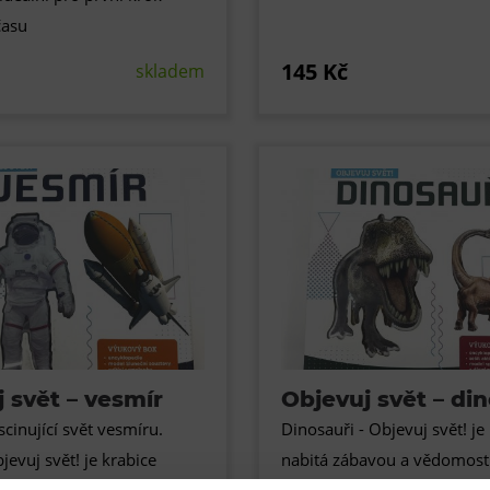
času
145 Kč
skladem
 svět – vesmír
Objevuj svět – din
scinující svět vesmíru.
Dinosauři - Objevuj svět! je
jevuj svět! je krabice
nabitá zábavou a vědomost