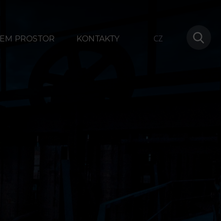
CZ
EM PROSTOR
KONTAKTY
ování
Další
1
Narozeninové oslavy
na
Letní tábory
Tematické dárkové poukazy
Pro školy