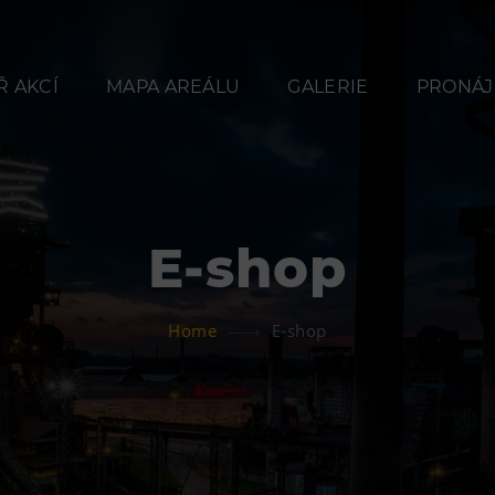
 AKCÍ
MAPA AREÁLU
GALERIE
PRONÁJ
E-shop
Občerstvení
Ubyt
Home
E-shop
Bolt Café
Hotel VP
Kavárna Velký Svět
Vila Libě
techniky
L’Osteria
PECKA DOV