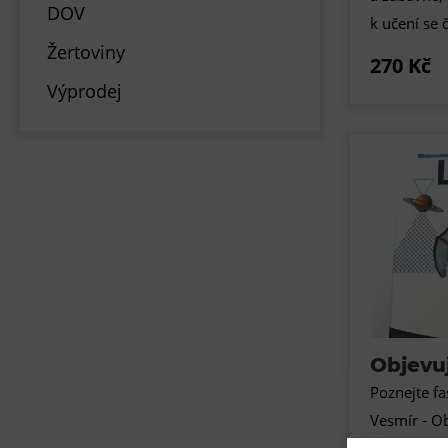
DOV
k učení se 
Žertoviny
270 Kč
Výprodej
Objevuj
Poznejte fa
Vesmír - Ob