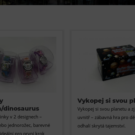
Restaurace VP ART
Bistropen
CØKAFE Dolní Vítkovice
FUTURE café
Catering
y
Vykopej si svou p
n/dinosaurus
Vykopej si svou planetu a zji
inky v 2 designech –
uvnitř – zábavná hra pro dět
ebo jednorožec, barevné
odhalí skrytá tajemství.
ideální pro první krok