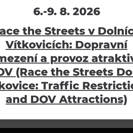
omostí a zábavou. Sada
obsahuje encyklopedii, kni
6.-9. 8. 2026
ncyklopedii, knihu
samolepek, komponenty k s
 model Sluneční soustavy,
modelu dinosaura (dřevěno
tec, návod k sestavení
a modelovací hmotu) a krás
ace the Streets v Dolní
molepky svítící ve tmě
Vítkovicích: Dopravní
899 Kč
skladem
mezení a provoz atraktiv
V (Race the Streets Do
kovice: Traffic Restrict
HOZÍ
1
2
3
4
…
11
and DOV Attractions)