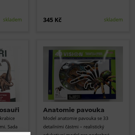
345 Kč
skladem
skladem
osauři
Anatomie pavouka
 krabice
Model anatomie pavouka se 33
mi. Sada
detailními částmi – realistický