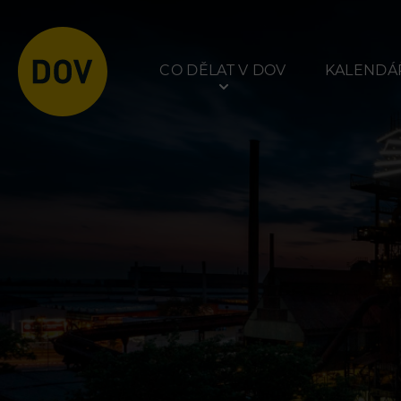
Stránkování příspěvků
CO DĚLAT V DOV
KALENDÁŘ
Atraktivity
Prohlídky
Bolt Tower
Dolní Vítkovice
Velký svět techniky
Hornické muzeum
Malý svět techniky U6
Dětský svět