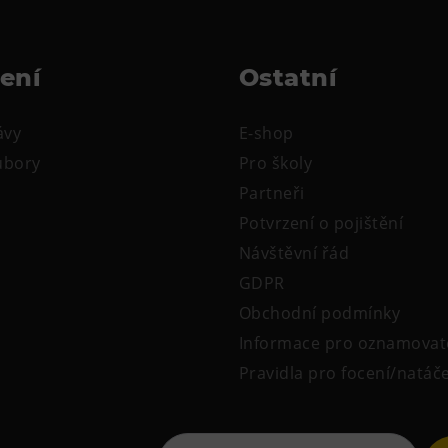
žení
Ostatní
ávy
E-shop
oubory
Pro školy
Partneři
Potvrzení o pojištění
Návštěvní řád
GDPR
Obchodní podmínky
Informace pro oznamovat
Pravidla pro focení/natáč