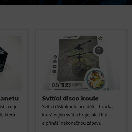
DOVýuky
Kroužky pro děti
Výjezdní akce
lanetu
Svítící disco koule
sti, co je
Svítící diskokoule pro děti – hračka,
i, která
která nejen svítí a hraje, ale i lítá
a přináší nekonečnou zábavu.