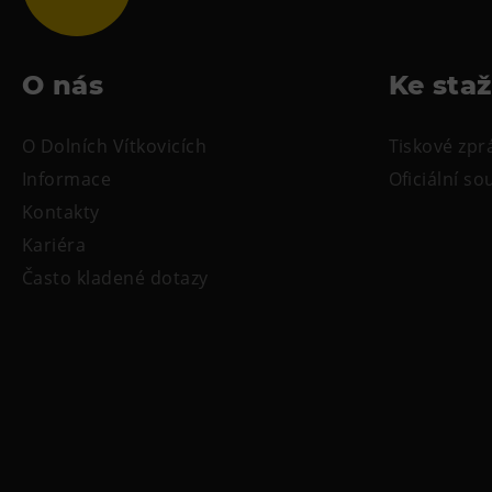
O nás
Ke sta
O Dolních Vítkovicích
Tiskové zpr
Informace
Oficiální s
Kontakty
Kariéra
Často kladené dotazy