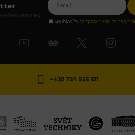
tter
 k odběru novinek.
Souhlasím se
zpracováním osobní
+420 724 955 121