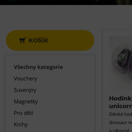
Gong
Galerie Gong
Hornické muzeum
Heligonka
KOŠÍK
HopJump
Lezecká stěna
Národní zemědělské muzeum
Všechny kategorie
Fajna Dilna
Vouchery
FUTUREUM
Suvenýry
Hodink
Magnetky
unicor
Pro děti
Dětské hod
dinosaur n
Knihy
a zábavné, 