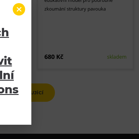
hu
edukativní model pro podrobné
estavení
zkoumání struktury pavouka
u kostru
ný plakát.
ch
680 Kč
skladem
skladem
it
lní
ions
NÁSLEDUJÍCÍ