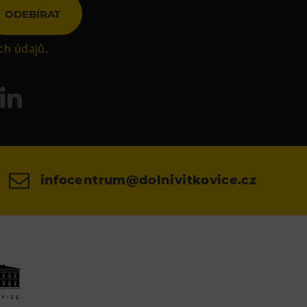
ODEBÍRAT
ch údajů
.
infocentrum@dolnivitkovice.cz