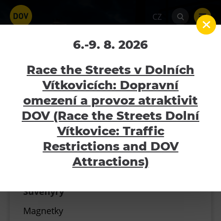
Stránkování příspěvků
CZ
6.-9. 8. 2026
Suvenýry
Home
E-shop
Suvenýry
Race the Streets v Dolních
Vítkovicích: Dopravní
omezení a provoz atraktivit
Atraktivity
KOŠÍK
DOV (Race the Streets Dolní
Bolt Tower
Vítkovice: Traffic
Velký svět techniky
Restrictions and DOV
Všechny kategorie
Malý svět techniky U6
Attractions)
Vouchery
Dětský svět
Gong
Suvenýry
Galerie Gong
Magnetky
Hornické muzeum