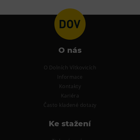
O nás
O Dolních Vítkovicích
Informace
Kontakty
Kariéra
Často kladené dotazy
Ke stažení