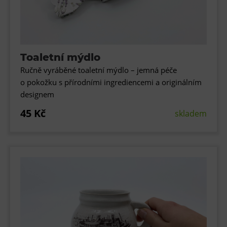
Tematické dárkové poukazy
Pro školy
DOVýuky
Toaletní mýdlo
Kroužky pro děti
Ručně vyráběné toaletní mýdlo – jemná péče
Výjezdní akce
o pokožku s přírodními ingrediencemi a originálním
designem
45 Kč
skladem