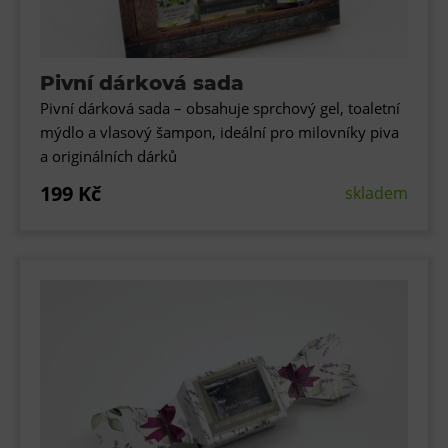
L’Osteria
PECKA DOV
Restaurace VP ART
Pivní dárková sada
Bistropen
Pivní dárková sada – obsahuje sprchový gel, toaletní
mýdlo a vlasový šampon, ideální pro milovníky piva
CØKAFE Dolní Vítkovice
a originálních dárků
FUTURE café
199 Kč
skladem
Catering
Ubytování
Hotel VP1
Vila Liběna
Další
Narozeninové oslavy
Letní tábory