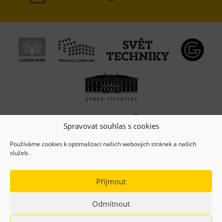
Spravovat souhlas s cookies
Používáme cookies k optimalizaci našich webových stránek a našich
služeb.
Příjmout
Odmítnout
(c) Copyright 2026, Dolní oblast VÍTKOVICE, z.s.