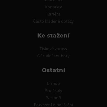
L’Osteria
Kontakty
PECKA DOV
Kariéra
Restaurace VP ART
Často kladené dotazy
Bistropen
CØKAFE Dolní Vítkovice
Ke stažení
FUTURE café
Catering
Tiskové zprávy
Oficiální soubory
Ubytování
Hotel VP1
Ostatní
Vila Liběna
E-shop
Další
Pro školy
Narozeninové oslavy
Partneři
Letní tábory
Potvrzení o pojištění