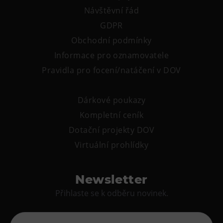
Tematické dárkové poukazy
Návštěvní řád
Pro školy
GDPR
Obchodní podmínky
DOVýuky
Informace pro oznamovatele
Kroužky pro děti
Pravidla pro focení/natáčení v DOV
Výjezdní akce
Dárkové poukazy
Kompletní ceník
Dotační projekty DOV
Virtuální prohlídky
Newsletter
Přihlaste se k odběru novinek.