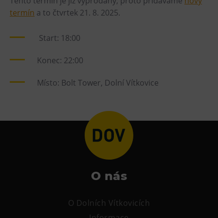
Tento termín je již vyprodaný, proto přidáváme
nový
termín
a to čtvrtek 21. 8. 2025.
Heligonka
HopJump
Start: 18:00
Lezecká stěna
Národní zemědělské muzeum
Konec: 22:00
Fajna Dilna
Místo: Bolt Tower, Dolní Vítkovice
FUTUREUM
Prohlídky
Dolní Vítkovice
Hornické muzeum
Občerstvení
O nás
Bolt Café
O Dolních Vítkovicích
Kavárna Velký Svět techniky
Informace