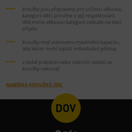
L’Osteria
kroužky jsou připraveny pro určitou věkovou
PECKA DOV
kategorii dětí, prosíme o její respektování;
Restaurace VP ART
dítě mimo věkovou kategorii nebude na lekci
přijato
Bistropen
CØKAFE Dolní Vítkovice
kroužky mají stanovenu maximální kapacitu,
FUTURE café
aby lektor mohl zajistit individuální přístup
Catering
v době prázdnin nebo státních svátků se
kroužky nekonají
Ubytování
Hotel VP1
NABÍDKA KROUŽKŮ ZDE
Vila Liběna
Další
Narozeninové oslavy
Letní tábory