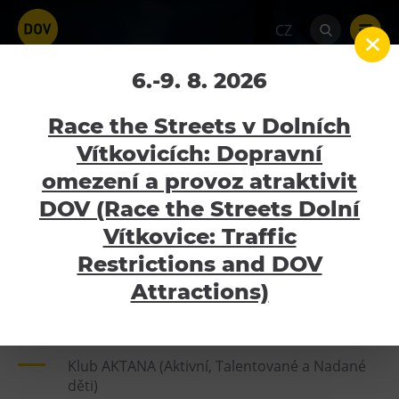
CZ
MÁME POSLEDNÍ VOLNÁ
6.-9. 8. 2026
MÍSTA V KROUŽKU 3D
Race the Streets v Dolních
TISKU A SVĚTĚ
Vítkovicích: Dopravní
KREATIVITY ZDARMA!
omezení a provoz atraktivit
Atraktivity
DOV (Race the Streets Dolní
Home
Aktuality
MÁME POSLEDNÍ VOLNÁ
Bolt Tower
Vítkovice: Traffic
MÍSTA V KROUŽKU 3D TISKU A SVĚTĚ KREATIVITY
ZDARMA!
Velký svět techniky
Restrictions and DOV
Malý svět techniky U6
Attractions)
Dětský svět
Gong
Klub AKTANA (Aktivní, Talentované a Nadané
Galerie Gong
děti)
Hornické muzeum