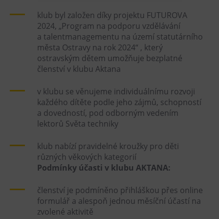
Heligonka
klub byl založen díky projektu FUTUROVA
2024, „Program na podporu vzdělávání
HopJump
a talentmanagementu na území statutárního
Lezecká stěna
města Ostravy na rok 2024“ , který
ostravským dětem umožňuje bezplatné
Národní zemědělské muzeum
členství v klubu Aktana
Fajna Dilna
FUTUREUM
v klubu se věnujeme individuálnímu rozvoji
každého dítěte podle jeho zájmů, schopností
a dovedností, pod odborným vedením
Prohlídky
lektorů Světa techniky
Dolní Vítkovice
klub nabízí pravidelné kroužky pro děti
Hornické muzeum
různých věkových kategorií
Podmínky účasti v klubu AKTANA:
Občerstvení
členství je podmíněno přihláškou přes online
Bolt Café
formulář a alespoň jednou měsíční účastí na
Kavárna Velký Svět techniky
zvolené aktivitě