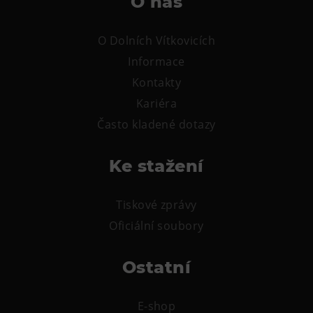
O nás
Tematické dárkové poukazy
Pro školy
O Dolních Vítkovicích
DOVýuky
Informace
Kroužky pro děti
Kontakty
Výjezdní akce
Kariéra
Často kladené dotazy
Ke stažení
Tiskové zprávy
Oficiální soubory
Ostatní
E-shop