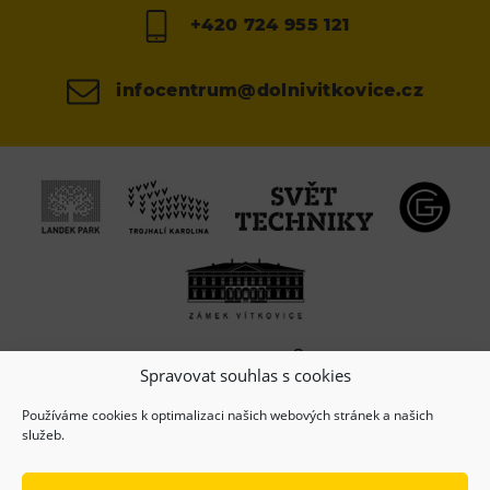
+420 724 955 121
infocentrum@dolnivitkovice.cz
Spravovat souhlas s cookies
Používáme cookies k optimalizaci našich webových stránek a našich
služeb.