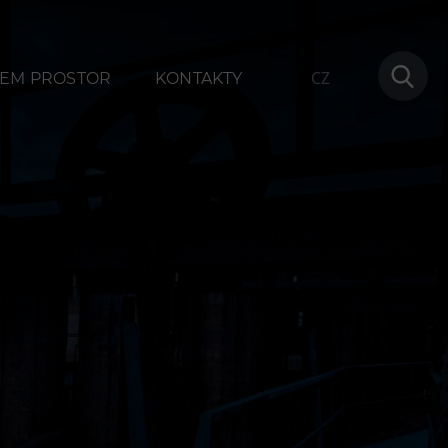
CZ
EM PROSTOR
KONTAKTY
ování
Další
1
Narozeninové oslavy
na
Letní tábory
Tematické dárkové poukazy
Pro školy