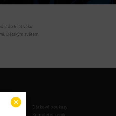
DOVýuky
Kroužky pro děti
Výjezdní akce
d 2 do 6 let věku
nimi. Dětským světem
Dárkové poukazy
Kompletní ceník