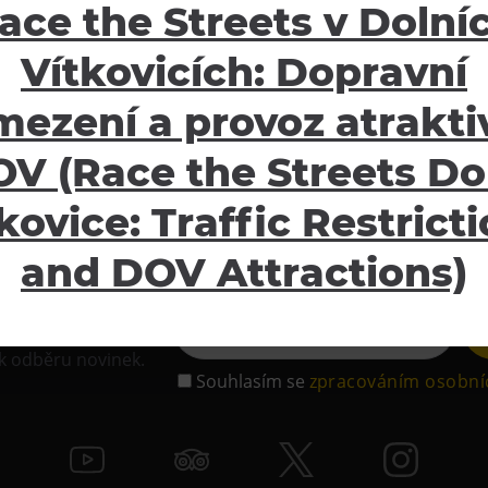
ace the Streets v Dolní
Partneři
Vítkovicích: Dopravní
Potvrzení o pojištění
Návštěvní řád
mezení a provoz atraktiv
GDPR
Obchodní podmínky
V (Race the Streets Do
Informace pro oznamovat
kovice: Traffic Restrict
Pravidla pro focení/natáč
and DOV Attractions)
tter
 k odběru novinek.
Souhlasím se
zpracováním osobní