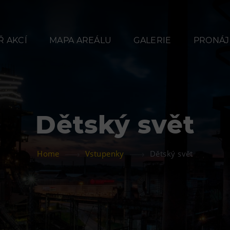
 AKCÍ
MAPA AREÁLU
GALERIE
PRONÁJ
Dětský svět
Občerstvení
Ubyt
Home
Vstupenky
Dětský svět
Bolt Café
Hotel VP
Kavárna Velký Svět
Vila Libě
techniky
L’Osteria
PECKA DOV