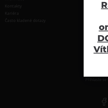
R
Kontakty
Kariéra
Často kladené dotazy
o
DO
Vít
Newsle
Přihlaste se