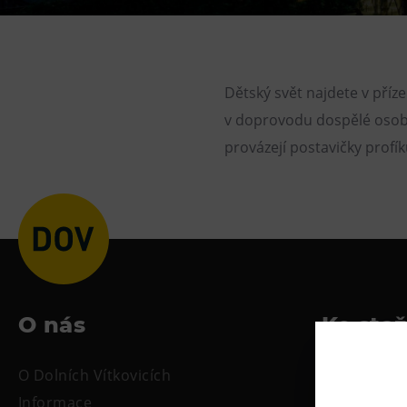
Gong
Galerie Gong
Hornické muzeum
Dětský svět najdete v příz
Heligonka
v doprovodu dospělé osoby
HopJump
provázejí postavičky profík
Lezecká stěna
Národní zemědělské muzeum
Fajna Dilna
FUTUREUM
O nás
Ke sta
O Dolních Vítkovicích
Tiskové zpr
Informace
Oficiální s