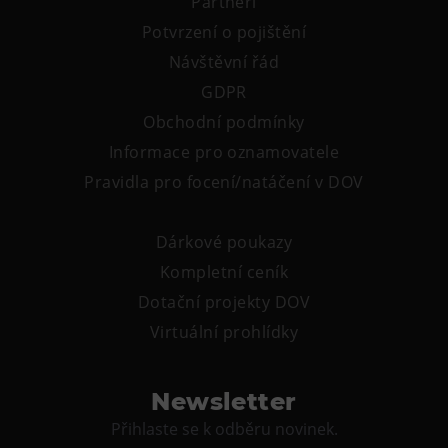
Partneři
Tematické dárkové poukazy
Potvrzení o pojištění
Pro školy
Návštěvní řád
DOVýuky
GDPR
Kroužky pro děti
Obchodní podmínky
Výjezdní akce
Informace pro oznamovatele
Pravidla pro focení/natáčení v DOV
Dárkové poukazy
Kompletní ceník
Dotační projekty DOV
Virtuální prohlídky
Newsletter
Přihlaste se k odběru novinek.