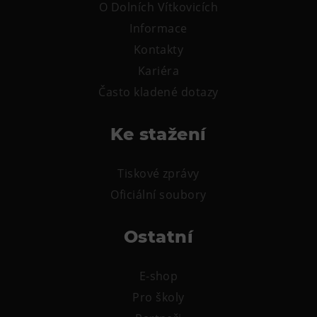
L’Osteria
O Dolních Vítkovicích
PECKA DOV
Informace
Kontakty
Restaurace VP ART
Kariéra
Bistropen
Často kladené dotazy
CØKAFE Dolní Vítkovice
FUTURE café
Ke stažení
Catering
Tiskové zprávy
Ubytování
Oficiální soubory
Hotel VP1
Vila Liběna
Ostatní
Další
E-shop
Narozeninové oslavy
Pro školy
Letní tábory