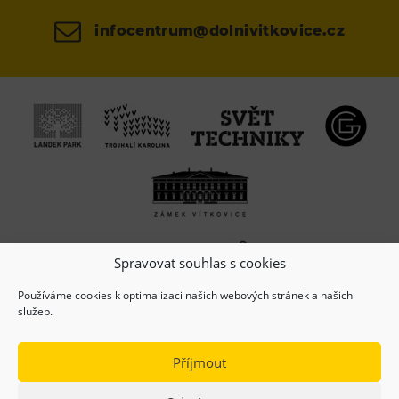
infocentrum@dolnivitkovice.cz
Spravovat souhlas s cookies
Používáme cookies k optimalizaci našich webových stránek a našich
služeb.
Příjmout