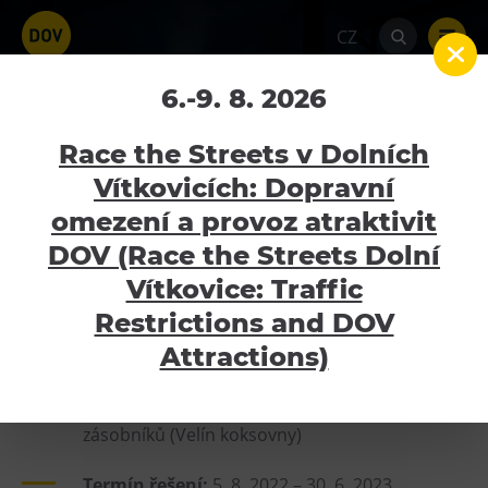
CZ
Revitalizace objektu
6.-9. 8. 2026
Budovy zásobníků (Velín
Race the Streets v Dolních
koksovny)
Vítkovicích: Dopravní
omezení a provoz atraktivit
Home
Projekty
Ministerstvo pro místní
Atraktivity
rozvoj ČR
Revitalizace objektu Budovy zásobníků
DOV (Race the Streets Dolní
(Velín koksovny)
Bolt Tower
Vítkovice: Traffic
Velký svět techniky
Restrictions and DOV
Základní informace
Malý svět techniky U6
Attractions)
Dětský svět
Název projektu:
Revitalizace objektu Budovy
Gong
zásobníků (Velín koksovny)
Galerie Gong
Termín řešení:
5. 8. 2022 – 30. 6. 2023
Hornické muzeum