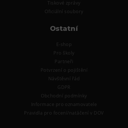
Tiskové zprávy
Tematické dárkové poukazy
Oficiální soubory
Pro školy
DOVýuky
Ostatní
Kroužky pro děti
Výjezdní akce
E-shop
Pro školy
Partneři
Potvrzení o pojištění
Návštěvní řád
GDPR
Obchodní podmínky
Informace pro oznamovatele
Pravidla pro focení/natáčení v DOV