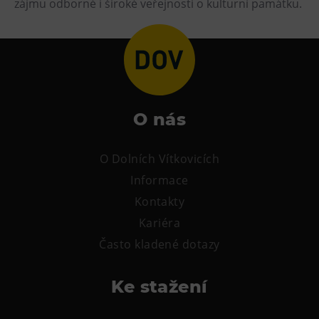
zájmu odborné i široké veřejnosti o kulturní památku.
L’Osteria
PECKA DOV
Restaurace VP ART
Bistropen
CØKAFE Dolní Vítkovice
FUTURE café
O nás
Catering
O Dolních Vítkovicích
Ubytování
Informace
Kontakty
Hotel VP1
Kariéra
Vila Liběna
Často kladené dotazy
Další
Ke stažení
Narozeninové oslavy
Letní tábory