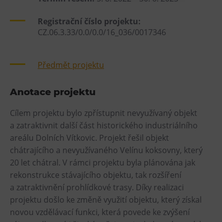
Heligonka
Registrační číslo projektu:
HopJump
CZ.06.3.33/0.0/0.0/16_036/0017346
Lezecká stěna
Národní zemědělské muzeum
Předmět projektu
Fajna Dilna
FUTUREUM
Anotace projektu
Cílem projektu bylo zpřístupnit nevyužívaný objekt
Prohlídky
a zatraktivnit další část historického industriálního
Dolní Vítkovice
areálu Dolních Vítkovic. Projekt řešil objekt
chátrajícího a nevyužívaného Velínu koksovny, který
Hornické muzeum
20 let chátral. V rámci projektu byla plánována jak
rekonstrukce stávajícího objektu, tak rozšíření
Občerstvení
a zatraktivnění prohlídkové trasy. Díky realizaci
Bolt Café
projektu došlo ke změně využití objektu, který získal
Kavárna Velký Svět techniky
novou vzdělávací funkci, která povede ke zvýšení