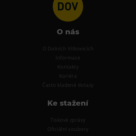
Tematické dárkové poukazy
Pro školy
DOVýuky
O nás
Kroužky pro děti
Výjezdní akce
O Dolních Vítkovicích
Informace
Kontakty
Kariéra
Často kladené dotazy
Ke stažení
Tiskové zprávy
Oficiální soubory