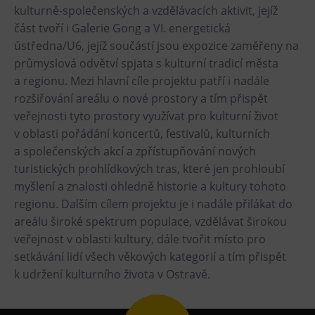
L’Osteria
kulturně-společenských a vzdělávacích aktivit, jejíž
PECKA DOV
část tvoří i Galerie Gong a VI. energetická
ústředna/U6, jejíž součástí jsou expozice zaměřeny na
Restaurace VP ART
průmyslová odvětví spjata s kulturní tradicí města
Bistropen
a regionu. Mezi hlavní cíle projektu patří i nadále
CØKAFE Dolní Vítkovice
rozšiřování areálu o nové prostory a tím přispět
FUTURE café
veřejnosti tyto prostory využívat pro kulturní život
v oblasti pořádání koncertů, festivalů, kulturních
Catering
a společenských akcí a zpřístupňování nových
turistických prohlídkových tras, které jen prohloubí
Ubytování
myšlení a znalosti ohledně historie a kultury tohoto
Hotel VP1
regionu. Dalším cílem projektu je i nadále přilákat do
areálu široké spektrum populace, vzdělávat širokou
Vila Liběna
veřejnost v oblasti kultury, dále tvořit místo pro
setkávání lidí všech věkových kategorií a tím přispět
Další
k udržení kulturního života v Ostravě.
Narozeninové oslavy
Letní tábory