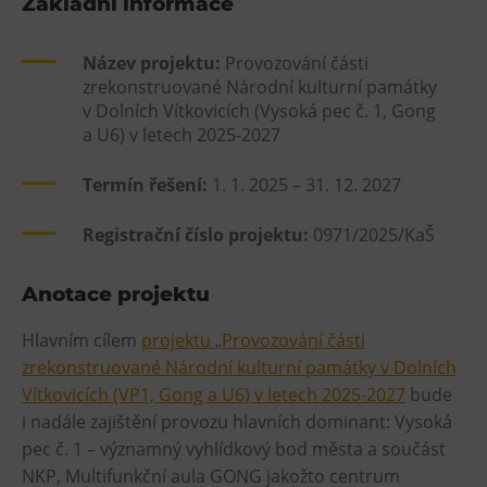
Základní informace
Heligonka
Název projektu:
Provozování části
HopJump
zrekonstruované Národní kulturní památky
Lezecká stěna
v Dolních Vítkovicích (Vysoká pec č. 1, Gong
Národní zemědělské muzeum
a U6) v letech 2025-2027
Fajna Dilna
Termín řešení:
1. 1. 2025 – 31. 12. 2027
FUTUREUM
Registrační číslo projektu:
0971/2025/KaŠ
Prohlídky
Anotace projektu
Dolní Vítkovice
Hornické muzeum
Hlavním cílem
projektu „Provozování části
zrekonstruované Národní kulturní památky v Dolních
Občerstvení
Vítkovicích (VP1, Gong a U6) v letech 2025-2027
bude
i nadále zajištění provozu hlavních dominant: Vysoká
Bolt Café
pec č. 1 – významný vyhlídkový bod města a součást
Kavárna Velký Svět techniky
NKP, Multifunkční aula GONG jakožto centrum