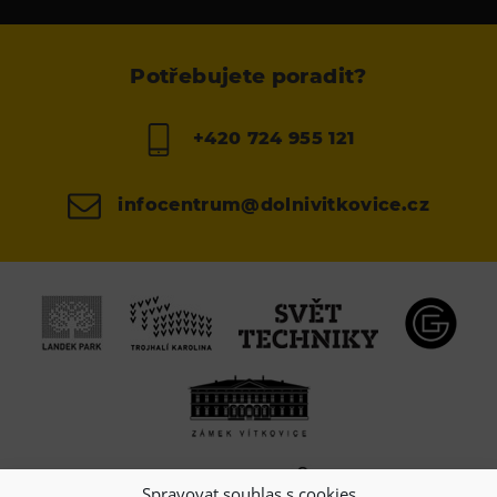
Potřebujete poradit?
+420 724 955 121
infocentrum@dolnivitkovice.cz
Spravovat souhlas s cookies