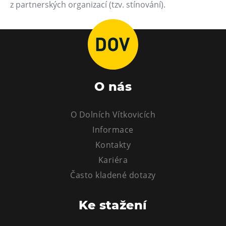
L’Osteria
z partnerských organizací (tzv. stínování).
PECKA DOV
Restaurace VP ART
Bistropen
CØKAFE Dolní Vítkovice
FUTURE café
O nás
Catering
O Dolních Vítkovicích
Ubytování
Informace
Hotel VP1
Kontakty
Vila Liběna
Kariéra
Často kladené dotazy
Další
Ke stažení
Narozeninové oslavy
Letní tábory