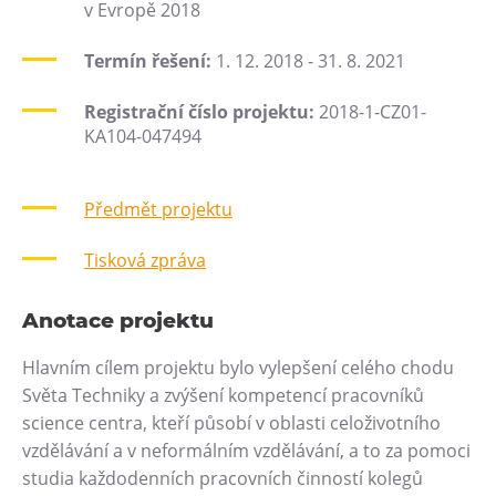
v Evropě 2018
Heligonka
Termín řešení:
1. 12. 2018 - 31. 8. 2021
HopJump
Lezecká stěna
Registrační číslo projektu:
2018-1-CZ01-
Národní zemědělské muzeum
KA104-047494
Fajna Dilna
FUTUREUM
Předmět projektu
Tisková zpráva
Prohlídky
Dolní Vítkovice
Anotace projektu
Hornické muzeum
Hlavním cílem projektu bylo vylepšení celého chodu
Občerstvení
Světa Techniky a zvýšení kompetencí pracovníků
science centra, kteří působí v oblasti celoživotního
Bolt Café
vzdělávání a v neformálním vzdělávání, a to za pomoci
Kavárna Velký Svět techniky
studia každodenních pracovních činností kolegů