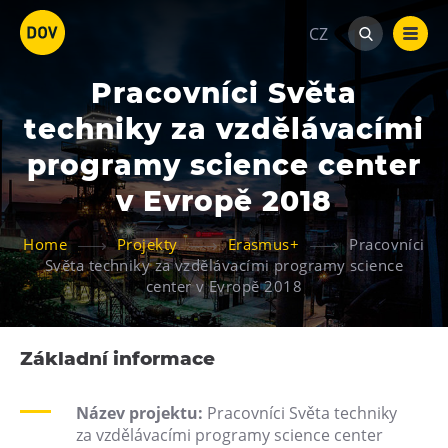
CZ
Pracovníci Světa
techniky za vzdělávacími
programy science center
v Evropě 2018
Atraktivity
Home
Projekty
Erasmus+
Pracovníci
Bolt Tower
Světa techniky za vzdělávacími programy science
center v Evropě 2018
Velký svět techniky
Malý svět techniky U6
Dětský svět
Základní informace
Gong
Název projektu:
Pracovníci Světa techniky
Galerie Gong
za vzdělávacími programy science center
Hornické muzeum