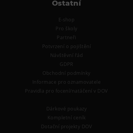
Ostatní
L’Osteria
PECKA DOV
E-shop
Restaurace VP ART
Pro školy
Bistropen
Partneři
CØKAFE Dolní Vítkovice
Potvrzení o pojištění
FUTURE café
Návštěvní řád
Catering
GDPR
Obchodní podmínky
Ubytování
Informace pro oznamovatele
Hotel VP1
Pravidla pro focení/natáčení v DOV
Vila Liběna
Dárkové poukazy
Další
Kompletní ceník
Narozeninové oslavy
Dotační projekty DOV
Letní tábory