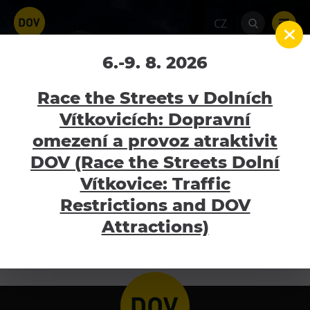
CZ
6.-9. 8. 2026
Prvouka
Home
Programy
Prvouka
Race the Streets v Dolních
Vítkovicích: Dopravní
omezení a provoz atraktivit
Nejbližší akce
Atraktivity
DOV (Race the Streets Dolní
Bolt Tower
Vítkovice: Traffic
Velký svět techniky
Restrictions and DOV
Malý svět techniky U6
Attractions)
Dětský svět
Gong
Galerie Gong
Hornické muzeum