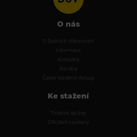
Heligonka
HopJump
O nás
Lezecká stěna
Národní zemědělské muzeum
O Dolních Vítkovicích
Fajna Dilna
Informace
FUTUREUM
Kontakty
Kariéra
Prohlídky
Často kladené dotazy
Dolní Vítkovice
Hornické muzeum
Ke stažení
Občerstvení
Tiskové zprávy
Bolt Café
Oficiální soubory
Kavárna Velký Svět techniky