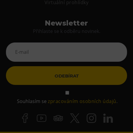
Virtuální prohlídky
Tematické dárkové poukazy
Pro školy
Newsletter
DOVýuky
Přihlaste se k odběru novinek.
Kroužky pro děti
Výjezdní akce
ODEBÍRAT
Souhlasím se
zpracováním osobních údajů
.