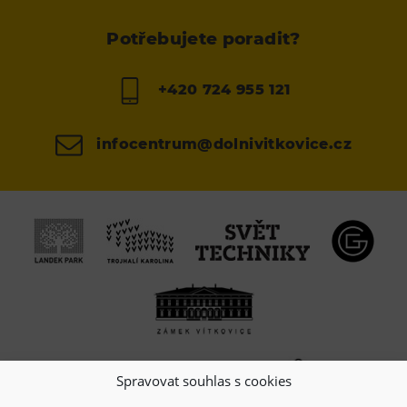
Potřebujete poradit?
+420 724 955 121
infocentrum@dolnivitkovice.cz
Spravovat souhlas s cookies