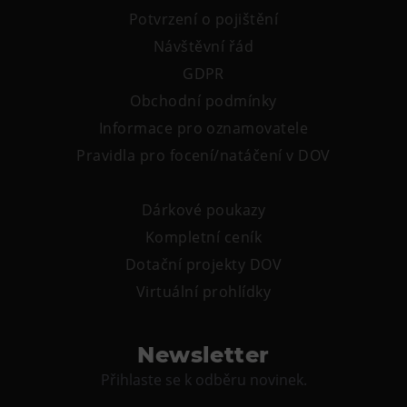
Tematické dárkové poukazy
Potvrzení o pojištění
Návštěvní řád
Pro školy
GDPR
DOVýuky
Obchodní podmínky
Kroužky pro děti
Informace pro oznamovatele
Výjezdní akce
Pravidla pro focení/natáčení v DOV
Dárkové poukazy
Kompletní ceník
Dotační projekty DOV
Virtuální prohlídky
Newsletter
Přihlaste se k odběru novinek.