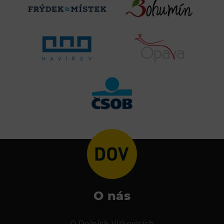
Heligonka
HopJump
Lezecká stěna
Národní zemědělské muzeum
Fajna Dilna
FUTUREUM
Prohlídky
Dolní Vítkovice
Hornické muzeum
Občerstvení
O nás
Bolt Café
Kavárna Velký Svět techniky
O Dolních Vítkovicích