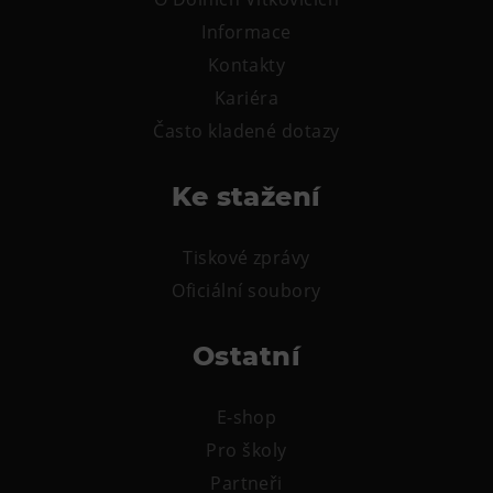
L’Osteria
Informace
PECKA DOV
Kontakty
Restaurace VP ART
Kariéra
Bistropen
Často kladené dotazy
CØKAFE Dolní Vítkovice
FUTURE café
Ke stažení
Catering
Tiskové zprávy
Ubytování
Oficiální soubory
Hotel VP1
Vila Liběna
Ostatní
Další
E-shop
Narozeninové oslavy
Pro školy
Letní tábory
Partneři