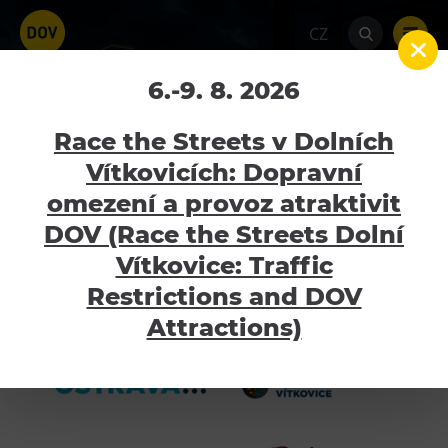
CZ
PARTNEŘI VZDĚLÁVÁNÍ
6.-9. 8. 2026
Home
PARTNEŘI VZDĚLÁVÁNÍ
Race the Streets v Dolních
Vítkovicích: Dopravní
omezení a provoz atraktivit
Děkujeme, že podporujete
Atraktivity
DOV (Race the Streets Dolní
vzdělávání dětí mateřských
Bolt Tower
Vítkovice: Traffic
a základních škol u nás
Velký svět techniky
Restrictions and DOV
v science centru.
Malý svět techniky U6
Attractions)
Dětský svět
Gong
Galerie Gong
Hornické muzeum