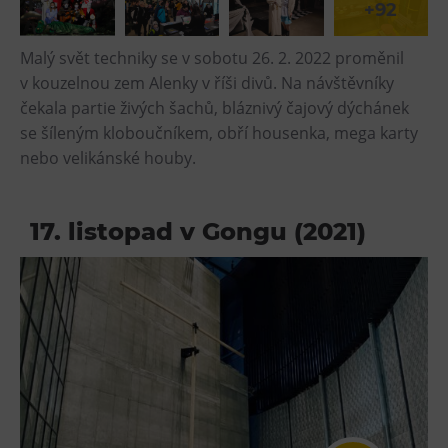
+92
Malý svět techniky se v sobotu 26. 2. 2022 proměnil
v kouzelnou zem Alenky v říši divů. Na návštěvníky
čekala partie živých šachů, bláznivý čajový dýchánek
se šíleným kloboučníkem, obří housenka, mega karty
nebo velikánské houby.
17. listopad v Gongu (2021)