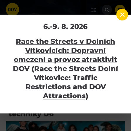
CZ
Fotografie z akcí
6.-9. 8. 2026
Home
Galerie
Fotografie z akcí
Race the Streets v Dolních
Vítkovicích: Dopravní
FOTOGRAFIE ATRAKTIVIT
omezení a provoz atraktivit
Atraktivity
DOV (Race the Streets Dolní
FOTOGRAFIE Z AKCÍ
Bolt Tower
Vítkovice: Traffic
Velký svět techniky
Fotogalerie z událostí
Restrictions and DOV
Malý svět techniky U6
Attractions)
Dětský svět
10. narozeniny Malého světa
Gong
techniky U6
Galerie Gong
Hornické muzeum