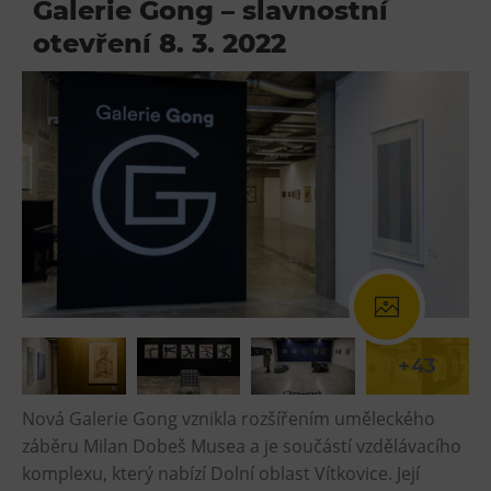
Galerie Gong – slavnostní
otevření 8. 3. 2022
+43
Nová Galerie Gong vznikla rozšířením uměleckého
záběru Milan Dobeš Musea a je součástí vzdělávacího
komplexu, který nabízí Dolní oblast Vítkovice. Její