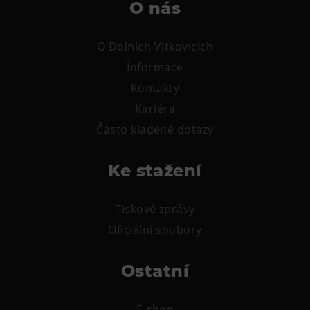
O nás
O Dolních Vítkovicích
Informace
Kontakty
Kariéra
Často kladené dotazy
Ke stažení
Tiskové zprávy
Oficiální soubory
Ostatní
E-shop