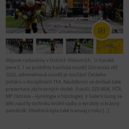
+16
Májové radovánky v Dolních Vítkovicích. U Vysoké
pece č. 1 se proběhla hasičská soutěž Ostravská věž
2022, adrenalinová soutěž je součástí Českého
poháru v disciplínách TFA. Návštěvníci se dočkali také
prezentace záchranných složek (hasiči, ZZS MSK, PČR,
MP Ostrava – kynologie a hipologie). V Galerii Gong se
děti naučily techniku knižní vazby a vyrobily si krásný
památník. Otevřená byla také tramvaj z roku […]