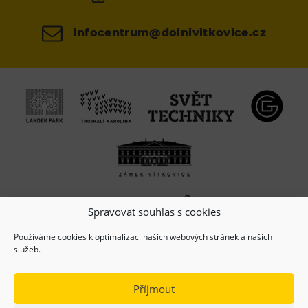
infocentrum@dolnivitkovice.cz
Spravovat souhlas s cookies
Používáme cookies k optimalizaci našich webových stránek a našich
služeb.
Příjmout