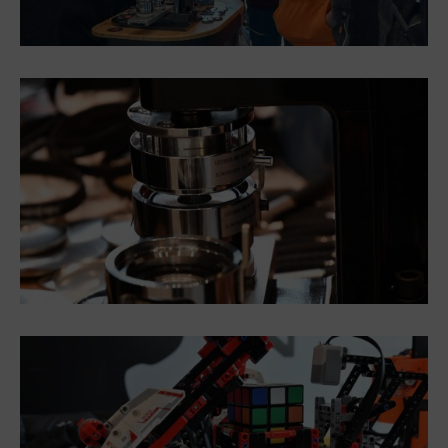
Heligonka
HopJump
Lezecká stěna
Národní zemědělské muzeum
Fajna Dilna
FUTUREUM
Prohlídky
Dolní Vítkovice
Hornické muzeum
Občerstvení
Bolt Café
Kavárna Velký Svět techniky