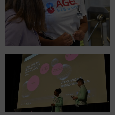
Tematické dárkové poukazy
Pro školy
DOVýuky
Kroužky pro děti
Výjezdní akce