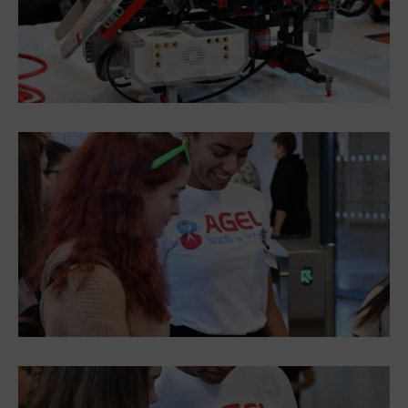
L’Osteria
PECKA DOV
Restaurace VP ART
Bistropen
CØKAFE Dolní Vítkovice
FUTURE café
Catering
Ubytování
Hotel VP1
Vila Liběna
Další
Narozeninové oslavy
Letní tábory