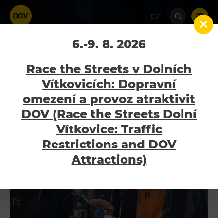
CZ
Živá knihovna studijních
6.-9. 8. 2026
možností 2020
Race the Streets v Dolních
Vítkovicích: Dopravní
Home
Galerie
Živá knihovna studijních
možností 2020
omezení a provoz atraktivit
Atraktivity
DOV (Race the Streets Dolní
Bolt Tower
Vítkovice: Traffic
Velký svět techniky
Restrictions and DOV
Malý svět techniky U6
Attractions)
Dětský svět
Gong
Galerie Gong
Hornické muzeum