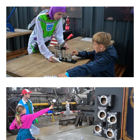
Heligonka
HopJump
Lezecká stěna
Národní zemědělské muzeum
Fajna Dilna
FUTUREUM
Prohlídky
Dolní Vítkovice
Hornické muzeum
Občerstvení
Bolt Café
Kavárna Velký Svět techniky