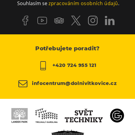
Souhlasím se
zpracováním osobních údajů
.
Potřebujete poradit?
+420 724 955 121
infocentrum@dolnivitkovice.cz