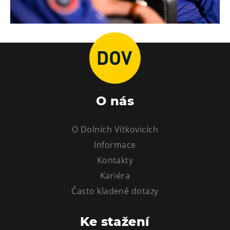
O nás
O Dolních Vítkovicích
Informace
Kontakty
Kariéra
Často kladené dotazy
Ke stažení