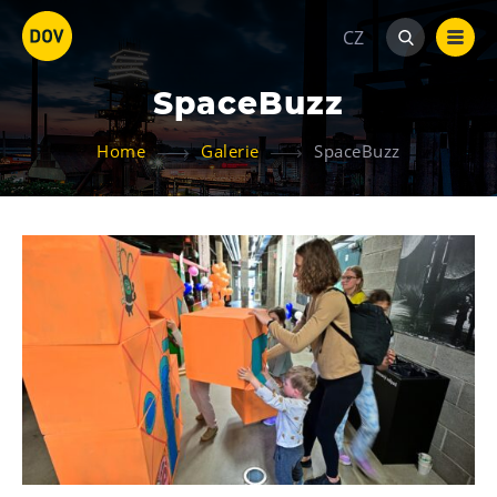
CZ
SpaceBuzz
Home
Galerie
SpaceBuzz
Atraktivity
Bolt Tower
Velký svět techniky
Malý svět techniky U6
Dětský svět
Gong
Galerie Gong
Hornické muzeum