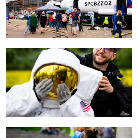
Tematické dárkové poukazy
Pro školy
DOVýuky
Kroužky pro děti
Výjezdní akce