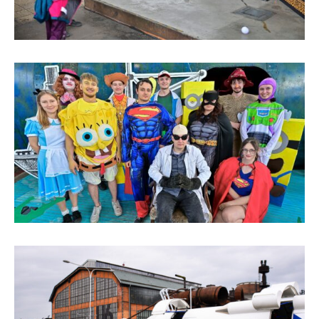
L’Osteria
PECKA DOV
Restaurace VP ART
Bistropen
CØKAFE Dolní Vítkovice
FUTURE café
Catering
Ubytování
Hotel VP1
Vila Liběna
Další
Narozeninové oslavy
Letní tábory