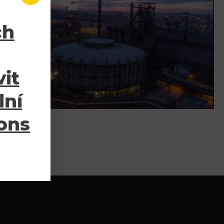
ch
it
lní
ions