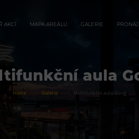
 AKCÍ
MAPA AREÁLU
GALERIE
PRONÁJ
tifunkční aula 
Občerstvení
Ubyt
Home
Galerie
Multifunkční aula Gong
Bolt Café
Hotel VP
Kavárna Velký Svět
Vila Libě
techniky
L’Osteria
PECKA DOV