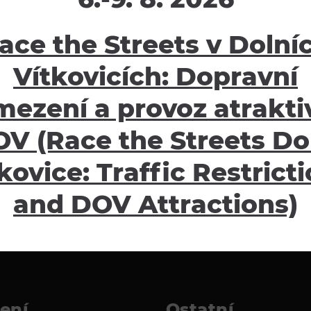
ace the Streets v Dolní
Vítkovicích: Dopravní
mezení a provoz atraktiv
V (Race the Streets Do
kovice: Traffic Restrict
and DOV Attractions)
žení
Ostatní