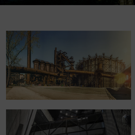
Gong
Galerie Gong
Hornické muzeum
Heligonka
HopJump
Lezecká stěna
Národní zemědělské muzeum
Fajna Dilna
FUTUREUM