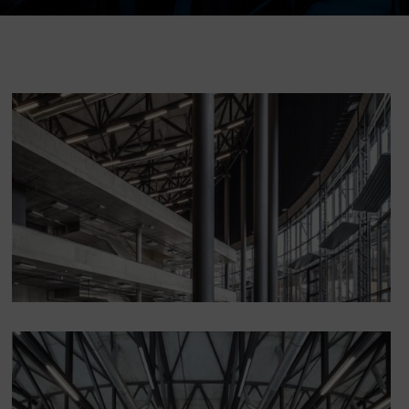
DOVýuky
Kroužky pro děti
Výjezdní akce