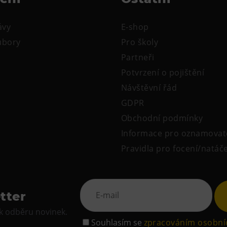
ávy
E-shop
oubory
Pro školy
Partneři
Potvrzení o pojištění
Návštěvní řád
GDPR
Obchodní podmínky
Informace pro oznamovat
Pravidla pro focení/natáč
tter
 k odběru novinek.
Souhlasím se
zpracováním osobní