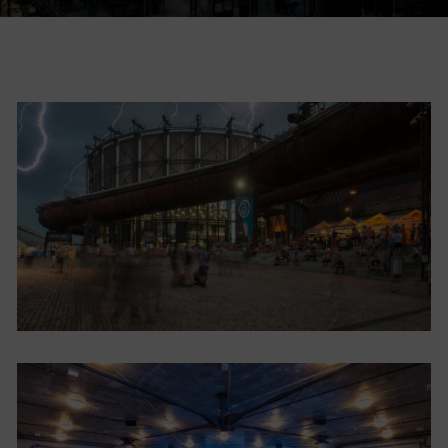
Restaurace VP ART
Bistropen
CØKAFE Dolní Vítkovice
FUTURE café
Catering