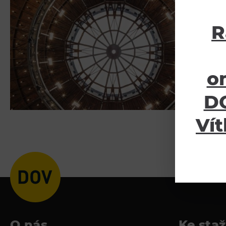
R
o
DO
Vít
O nás
Ke sta