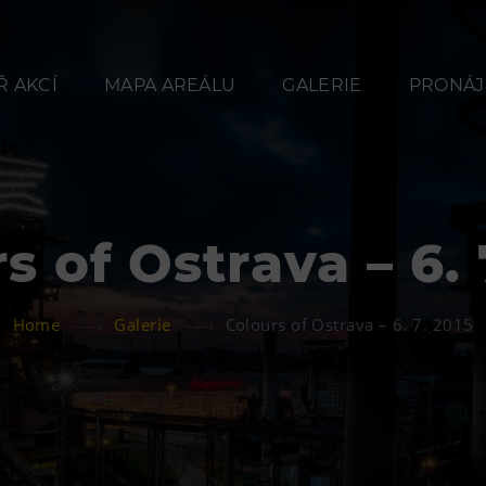
 AKCÍ
MAPA AREÁLU
GALERIE
PRONÁJ
s of Ostrava – 6. 
Občerstvení
Ubyt
Home
Galerie
Colours of Ostrava – 6. 7. 2015
Bolt Café
Hotel VP
Kavárna Velký Svět
Vila Libě
techniky
L’Osteria
PECKA DOV