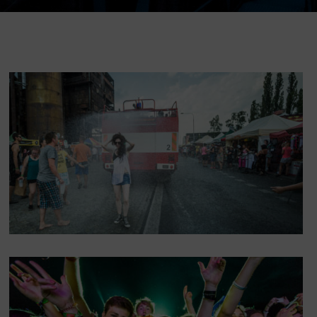
DOVýuky
Kroužky pro děti
Výjezdní akce