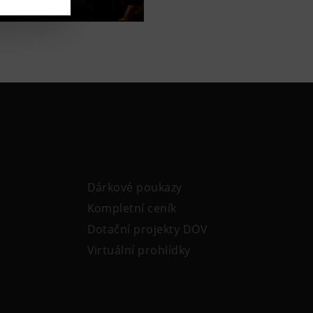
Dárkové poukazy
Kompletní ceník
Dotační projekty DOV
Virtuální prohlídky