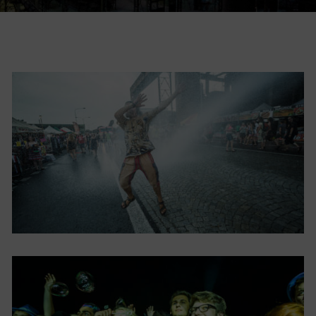
Restaurace VP ART
Bistropen
CØKAFE Dolní Vítkovice
FUTURE café
Catering