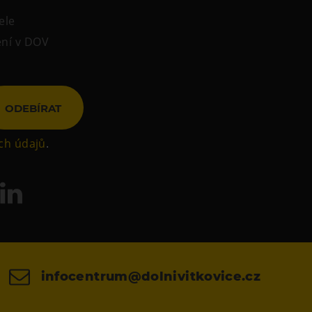
ele
ení v DOV
ODEBÍRAT
ch údajů
.
infocentrum@dolnivitkovice.cz