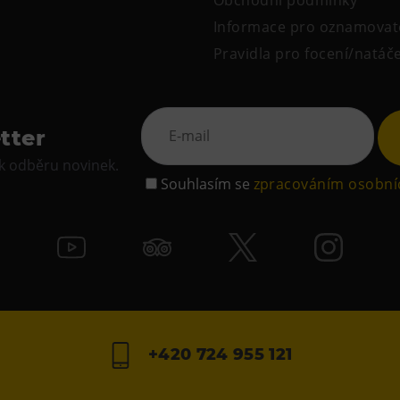
Obchodní podmínky
Informace pro oznamovat
Pravidla pro focení/natáč
tter
 k odběru novinek.
Souhlasím se
zpracováním osobní
+420 724 955 121