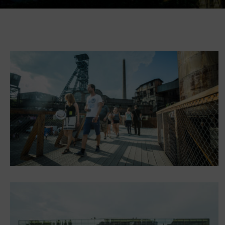
Gong
Galerie Gong
Hornické muzeum
Heligonka
HopJump
Lezecká stěna
Národní zemědělské muzeum
Fajna Dilna
FUTUREUM