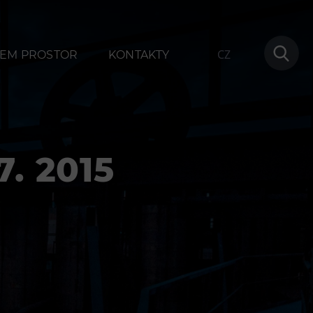
CZ
EM PROSTOR
KONTAKTY
7. 2015
ování
Další
1
Narozeninové oslavy
na
Letní tábory
Tematické dárkové poukazy
Pro školy