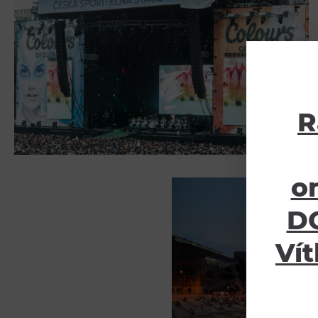
R
o
DO
Vít