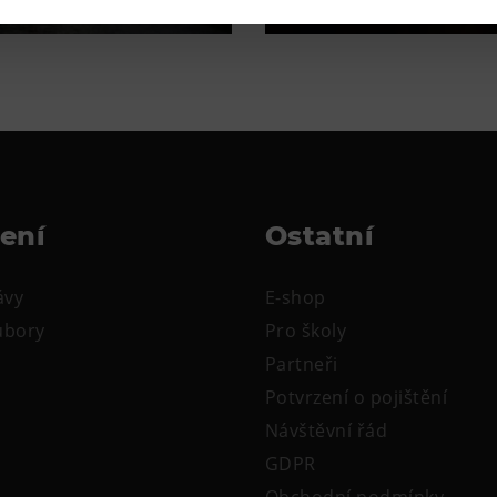
žení
Ostatní
ávy
E-shop
oubory
Pro školy
Partneři
Potvrzení o pojištění
Návštěvní řád
GDPR