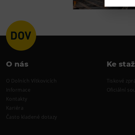
O nás
Ke sta
O Dolních Vítkovicích
Tiskové zpr
Informace
Oficiální s
Kontakty
Kariéra
Často kladené dotazy