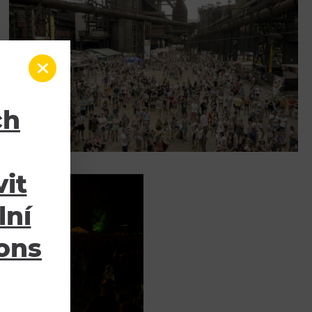
ch
it
lní
ions