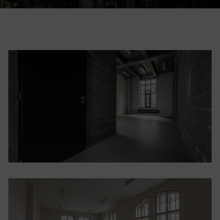
Restaurace VP ART
Bistropen
CØKAFE Dolní Vítkovice
FUTURE café
Catering