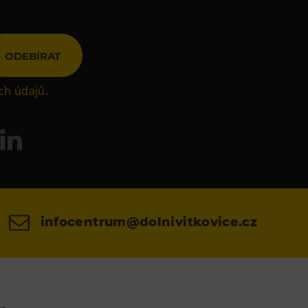
ODEBÍRAT
ch údajů
.
infocentrum@dolnivitkovice.cz