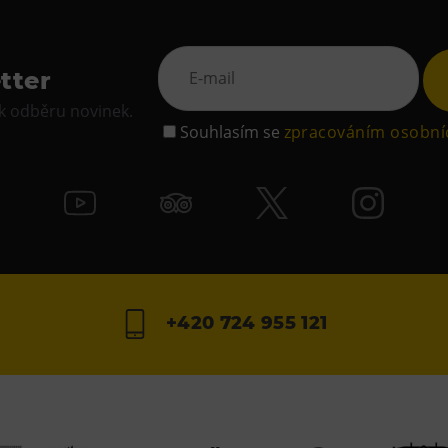
tter
 k odběru novinek.
Souhlasím se
zpracováním osobní
+420 724 955 121