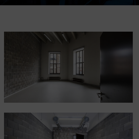
DOVýuky
Kroužky pro děti
Výjezdní akce