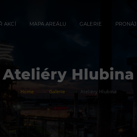
 AKCÍ
MAPA AREÁLU
GALERIE
PRONÁJ
Ateliéry Hlubina
Občerstvení
Ubyt
Home
Galerie
Ateliéry Hlubina
Bolt Café
Hotel VP
Kavárna Velký Svět
Vila Libě
techniky
L’Osteria
PECKA DOV