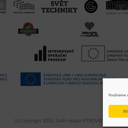
Používáme c
Př
(c) Copyright 2026, Dolní oblast VÍTKOVICE, z.s.