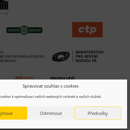
Spravovat souhlas s cookies
ookies k optimalizaci našich webových stránek a našich služeb.
íjmout
Odmítnout
Předvolby