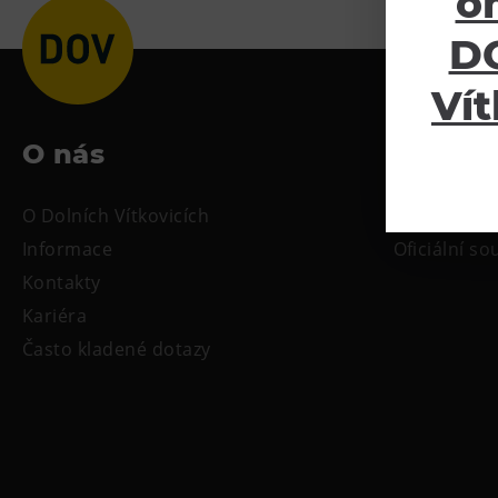
o
DO
Vít
O nás
Ke sta
O Dolních Vítkovicích
Tiskové zpr
Informace
Oficiální s
Kontakty
Kariéra
Často kladené dotazy