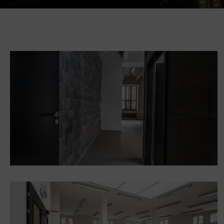
Gong
Galerie Gong
Hornické muzeum
Heligonka
HopJump
Lezecká stěna
Národní zemědělské muzeum
Fajna Dilna
FUTUREUM