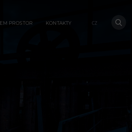
CZ
EM PROSTOR
KONTAKTY
ování
Další
1
Narozeninové oslavy
na
Letní tábory
Tematické dárkové poukazy
Pro školy