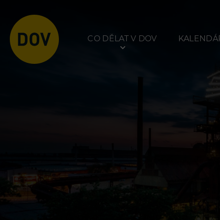
CO DĚLAT V DOV
KALENDÁŘ
Atraktivity
Prohlídky
Bolt Tower
Dolní Vítkovice
Velký svět techniky
Hornické muzeum
Malý svět techniky U6
Dětský svět