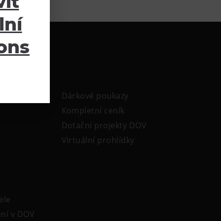
it
lní
ions
Dárkové poukazy
Kompletní ceník
Dotační projekty DOV
Virtuální prohlídky
ele
ení v DOV