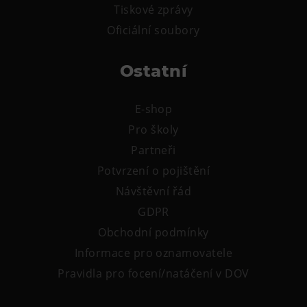
Tiskové zprávy
Tematické dárkové poukazy
Oficiální soubory
Pro školy
DOVýuky
Ostatní
Kroužky pro děti
Výjezdní akce
E-shop
Pro školy
Partneři
Potvrzení o pojištění
Návštěvní řád
GDPR
Obchodní podmínky
Informace pro oznamovatele
Pravidla pro focení/natáčení v DOV