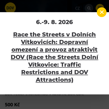
CZ
Voucher Výjezd na Bolt
6.-9. 8. 2026
Tower s konzumací 500
Race the Streets v Dolních
Kč
Vítkovicích: Dopravní
omezení a provoz atraktivit
Home
E-shop
Vouchery
Voucher
Atraktivity
Výjezd na Bolt Tower s konzumací 500 Kč
DOV (Race the Streets Dolní
Bolt Tower
Vítkovice: Traffic
Velký svět techniky
Restrictions and DOV
Voucher Výjezd na Bolt Tower
Malý svět techniky U6
Attractions)
s konzumací 500 Kč
Dětský svět
Gong
Bolt Tower s konzumací v kavárně Bolt Café
Galerie Gong
500 Kč
Hornické muzeum