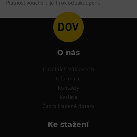
L’Osteria
Platnost voucheru je 1 rok od zakoupení.
PECKA DOV
Restaurace VP ART
Bistropen
CØKAFE Dolní Vítkovice
FUTURE café
O nás
Catering
O Dolních Vítkovicích
Ubytování
Informace
Hotel VP1
Kontakty
Vila Liběna
Kariéra
Často kladené dotazy
Další
Ke stažení
Narozeninové oslavy
Letní tábory