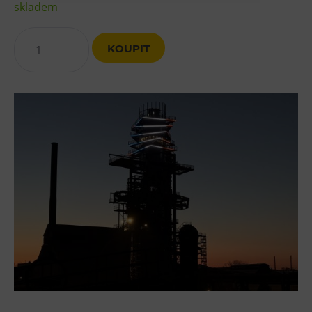
skladem
Heligonka
HopJump
KOUPIT
Lezecká stěna
Národní zemědělské muzeum
Fajna Dilna
FUTUREUM
Prohlídky
Dolní Vítkovice
Hornické muzeum
Občerstvení
Bolt Café
Kavárna Velký Svět techniky