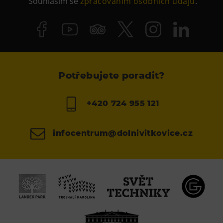
Souhlasím se
zpracováním osobních údajů
.
Potřebujete poradit?
+420 724 955 121
infocentrum@dolnivitkovice.cz