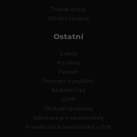
Tematické dárkové poukazy
Tiskové zprávy
Pro školy
Oficiální soubory
DOVýuky
Kroužky pro děti
Ostatní
Výjezdní akce
E-shop
Pro školy
Partneři
Potvrzení o pojištění
Návštěvní řád
GDPR
Obchodní podmínky
Informace pro oznamovatele
Pravidla pro focení/natáčení v DOV