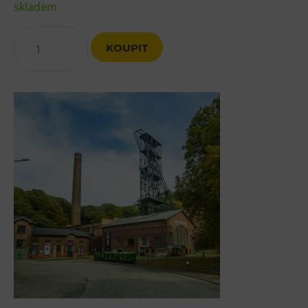
skladem
Heligonka
HopJump
KOUPIT
Lezecká stěna
Národní zemědělské muzeum
Fajna Dilna
FUTUREUM
Prohlídky
Dolní Vítkovice
Hornické muzeum
Občerstvení
Bolt Café
Kavárna Velký Svět techniky