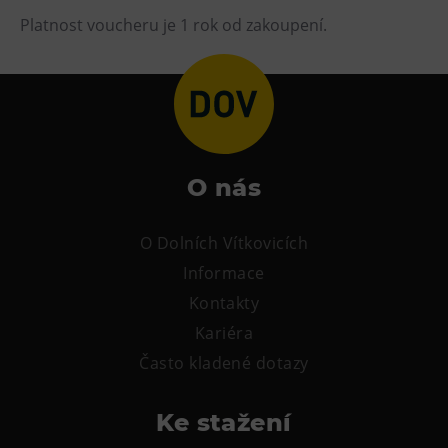
L’Osteria
Platnost voucheru je 1 rok od zakoupení.
PECKA DOV
Restaurace VP ART
Bistropen
CØKAFE Dolní Vítkovice
FUTURE café
O nás
Catering
O Dolních Vítkovicích
Ubytování
Informace
Hotel VP1
Kontakty
Vila Liběna
Kariéra
Často kladené dotazy
Další
Narozeninové oslavy
Ke stažení
Letní tábory