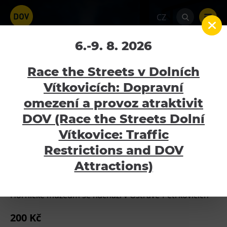
CZ
Voucher Hornické
6.-9. 8. 2026
muzeum Landek Park
Race the Streets v Dolních
200 Kč
Vítkovicích: Dopravní
omezení a provoz atraktivit
Home
E-shop
Vouchery
Voucher
Atraktivity
Hornické muzeum Landek Park 200 Kč
DOV (Race the Streets Dolní
Bolt Tower
Vítkovice: Traffic
Velký svět techniky
Restrictions and DOV
Voucher Hornické muzeum Landek
Malý svět techniky U6
Attractions)
Park 200 Kč
Dětský svět
Gong
Hornické muzeum se nachází v Ostravě-Petřkovicích
Galerie Gong
200 Kč
Hornické muzeum