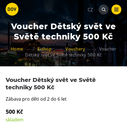
CZ
Voucher Dětský svět ve
Světě techniky 500 Kč
Home
E-shop
Vouchery
Voucher
Dětský svět ve Světě techniky 500 Kč
Atraktivity
Bolt Tower
Voucher Dětský svět ve Světě
Velký svět techniky
techniky 500 Kč
Malý svět techniky U6
Zábava pro děti od 2 do 6 let
Dětský svět
Gong
500 Kč
Galerie Gong
skladem
Hornické muzeum