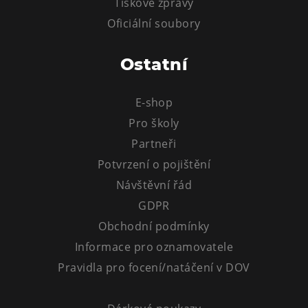
Tiskové zprávy
Tematické dárkové poukazy
Oficiální soubory
Pro školy
DOVýuky
Ostatní
Kroužky pro děti
Výjezdní akce
E-shop
Pro školy
Partneři
Potvrzení o pojištění
Návštěvní řád
GDPR
Obchodní podmínky
Informace pro oznamovatele
Pravidla pro focení/natáčení v DOV