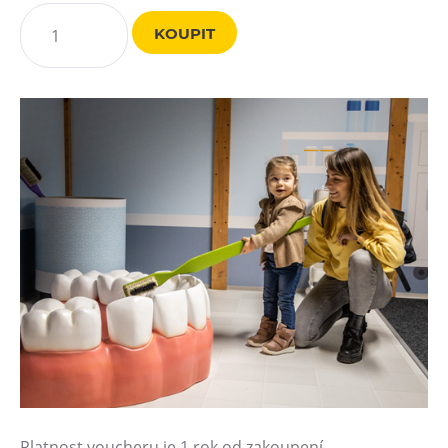
Heligonka
KOUPIT
HopJump
Lezecká stěna
Národní zemědělské muzeum
Fajna Dilna
FUTUREUM
Prohlídky
Dolní Vítkovice
Hornické muzeum
Občerstvení
Bolt Café
Kavárna Velký Svět techniky
Platnost voucheru je 1 rok od zakoupení.