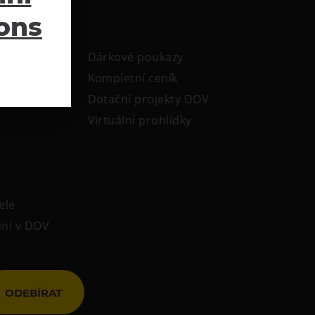
ions
Dárkové poukazy
Kompletní ceník
Dotační projekty DOV
Virtuální prohlídky
ele
ení v DOV
ODEBÍRAT