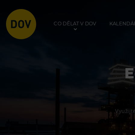
CO DĚLAT V DOV
KALENDÁŘ
E
Atraktivity
Prohlídky
Bolt Tower
Dolní Vítkovice
Velký svět techniky
Hornické muzeum
Využijt
Malý svět techniky U6
Dětský svět