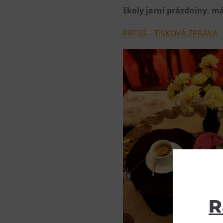
školy jarní prázdniny, 
PRESS – TISKOVÁ ZPRÁVA
R