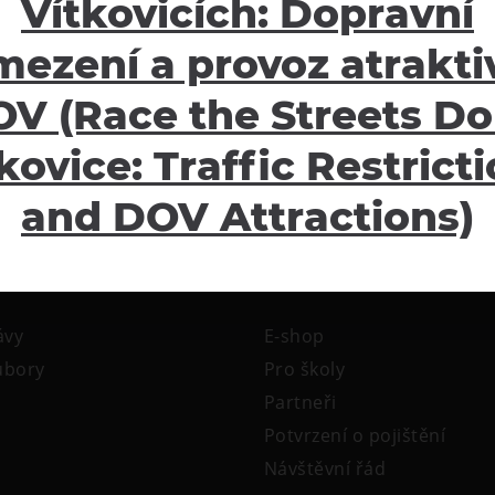
Vítkovicích: Dopravní
mezení a provoz atraktiv
V (Race the Streets Do
kovice: Traffic Restrict
and DOV Attractions)
žení
Ostatní
ávy
E-shop
oubory
Pro školy
Partneři
Potvrzení o pojištění
Návštěvní řád