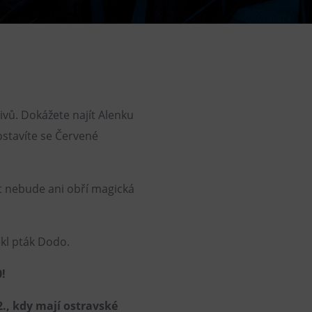
DOVýuky
Kroužky pro děti
Výjezdní akce
ivů. Dokážete najít Alenku
ostavíte se Červené
t nebude ani obří magická
ekl pták Dodo.
!
2., kdy mají ostravské