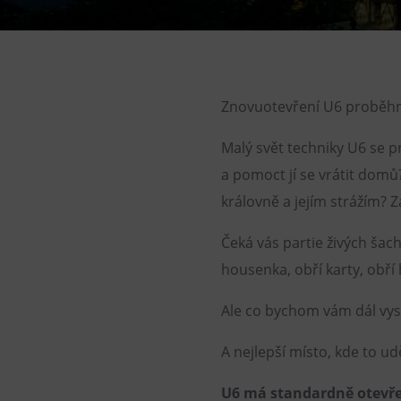
Gong
Galerie Gong
Hornické muzeum
Heligonka
Znovuotevření U6 proběhn
HopJump
Malý svět techniky U6 se p
Lezecká stěna
a pomoct jí se vrátit domů
Národní zemědělské muzeum
královně a jejím strážím? Za
Fajna Dilna
Čeká vás partie živých šac
FUTUREUM
housenka, obří karty, obří 
Ale co bychom vám dál vysvě
A nejlepší místo, kde to ud
U6 má standardně otevřeno