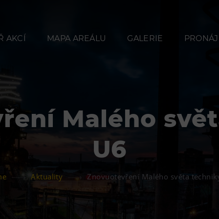
 AKCÍ
MAPA AREÁLU
GALERIE
PRONÁJ
ření Malého svět
Občerstvení
Ubyt
U6
Bolt Café
Hotel VP
Kavárna Velký Svět
Vila Libě
me
Aktuality
Znovuotevření Malého světa technik
techniky
L’Osteria
PECKA DOV