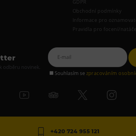
GDPR
Obchodní podmínky
Informace pro oznamovat
Pravidla pro focení/natáč
tter
 k odběru novinek.
Souhlasím se
zpracováním osobní
+420 724 955 121