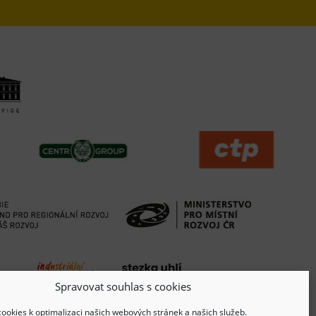
Spravovat souhlas s cookies
ookies k optimalizaci našich webových stránek a našich služeb.