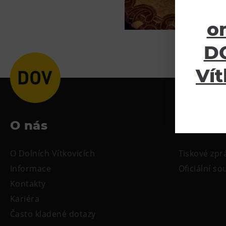
o
DO
Vít
O nás
Ke sta
O Dolních Vítkovicích
Tiskové zpr
Informace
Oficiální s
Kontakty
Kariéra
Často kladené dotazy