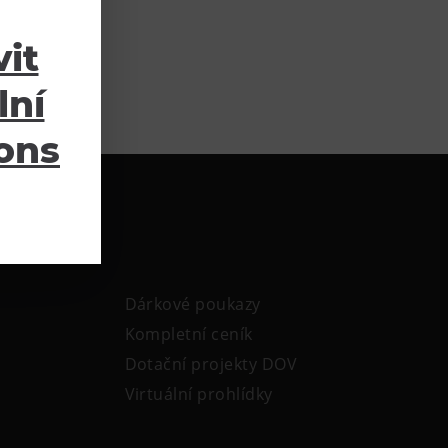
it
lní
ions
Dárkové poukazy
Kompletní ceník
Dotační projekty DOV
Virtuální prohlídky