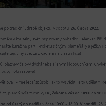
Restaurace VP ART
Bistropen
CØKAFE Dolní Vítkovice
e po tradiční údržbě objektu, v sobotu
26. února 2022.
FUTURE café
Catering
romění v kouzelný svět inspirovaný pohádkou Alenka v říši d
? Máte kuráž na partii kroketu s živými plameňáky a ježky? P
žijte tajuplný svět za zrcadlem na vlastní kůži!
hů, bláznivý čajový dýchánek s šíleným kloboučníkem. Chybě
houby i obří zábava!
tlovali – “nejlepší způsob, jak to vysvětlit, je to udělat.“ Ř
ělat, je Malý svět techniky U6,
čekáme vás od 10:00 do 18:00
 od úterý do neděle v čase 10:00 – 18:00. V pondělí 28. 