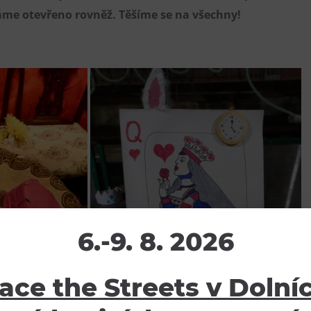
máme otevřeno rovněž. Těšíme se na všechny!
6.-9. 8. 2026
ace the Streets v Dolní