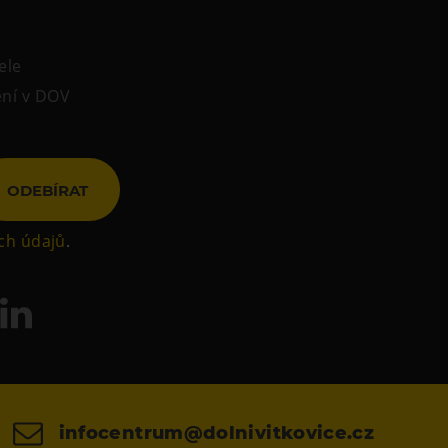
ele
ení v DOV
ODEBÍRAT
ch údajů
.
infocentrum@dolnivitkovice.cz