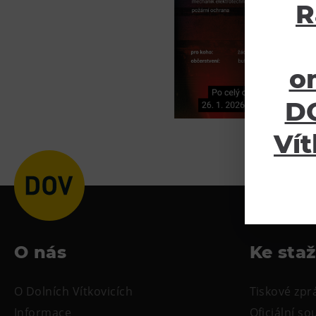
R
o
DO
Vít
O nás
Ke sta
O Dolních Vítkovicích
Tiskové zpr
Informace
Oficiální s