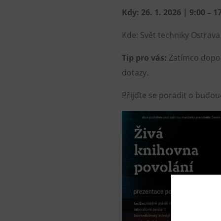
Kdy: 26. 1. 2026 | 9:00 – 1
Kde: Svět techniky Ostrava 
Tip pro vás:
Zatímco dopole
dotazy.
Přijďte se poradit o budou