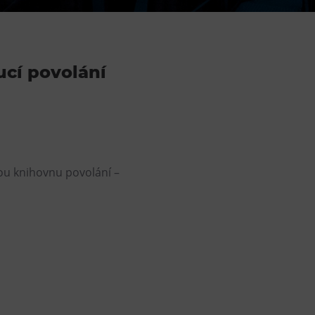
DOVýuky
Kroužky pro děti
Výjezdní akce
ucí povolání
vou knihovnu povolání –