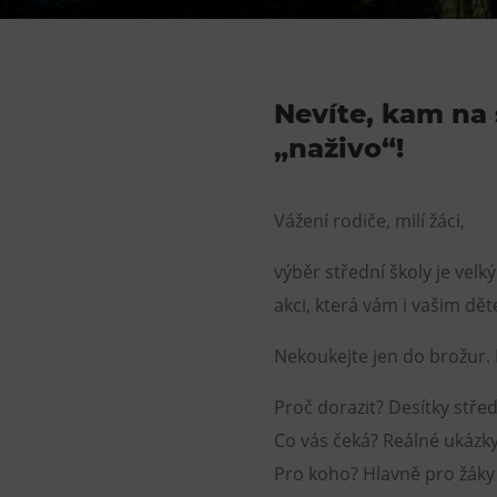
Gong
Galerie Gong
Hornické muzeum
Nevíte, kam na 
Heligonka
„naživo“!
HopJump
Lezecká stěna
Vážení rodiče, milí žáci,
Národní zemědělské muzeum
Fajna Dilna
výběr střední školy je vel
akci, která vám i vašim dě
FUTUREUM
Nekoukejte jen do brožur. P
Proč dorazit? Desítky stře
Co vás čeká? Reálné ukázk
Pro koho? Hlavně pro žáky 8.