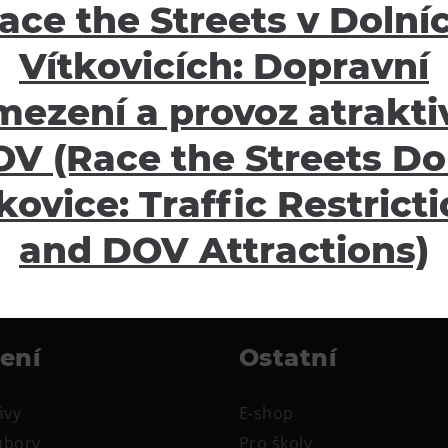
ace the Streets v Dolní
Vítkovicích: Dopravní
mezení a provoz atraktiv
V (Race the Streets Do
kovice: Traffic Restrict
and DOV Attractions)
žení
Ostatní
ávy
E-shop
oubory
Pro školy