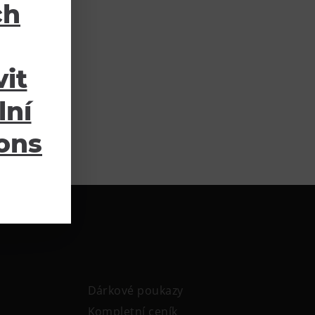
ch
it
lní
ions
Dárkové poukazy
Kompletní ceník