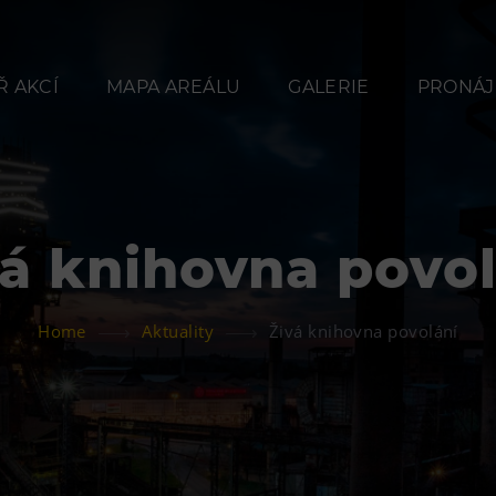
 AKCÍ
MAPA AREÁLU
GALERIE
PRONÁJ
vá knihovna povol
Občerstvení
Ubyt
Home
Aktuality
Živá knihovna povolání
Bolt Café
Hotel VP
Kavárna Velký Svět
Vila Libě
techniky
L’Osteria
PECKA DOV