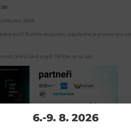
7:00
(Vítkovice 3004)
dne patří školním skupinám, odpoledne je prostor pro vás 
cnosti, která dává smysl. Těšíme se na vás!
6.-9. 8. 2026