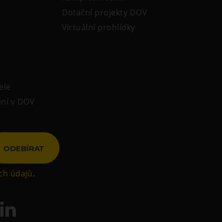
Dotační projekty DOV
Virtuální prohlídky
ele
ení v DOV
ODEBÍRAT
ch údajů
.