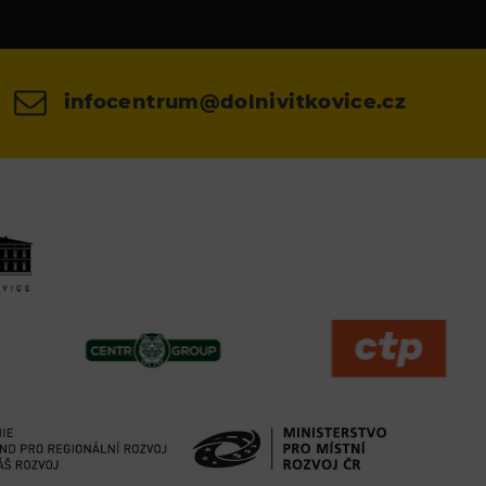
infocentrum@dolnivitkovice.cz