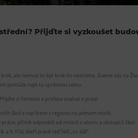
Restaurace VP ART
Bistropen
CØKAFE Dolní Vítkovice
střední? Přijďte si vyzkoušet budo
FUTURE café
Catering
ký krok, ale nemusí to být krok do neznáma. Zveme vás na Ži
tem pomůže najít tu správnou cestu.
řijďte si řemesla a profese osahat v praxi!
dních škol a top firem z regionu na jednom místě.
y práce, přímé odpovědi od mistrů v oboru a zástupců škol.
 a 9. tříd, kteří právě teď řeší „co dál“.