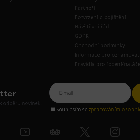
Partneři
Potvrzení o pojištění
Návštěvní řád
GDPR
Obchodní podmínky
Informace pro oznamovat
Pravidla pro focení/natáč
tter
 k odběru novinek.
Souhlasím se
zpracováním osobní