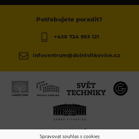
Potřebujete poradit?
+420 724 955 121
infocentrum@dolnivitkovice.cz
Spravovat souhlas s cookies