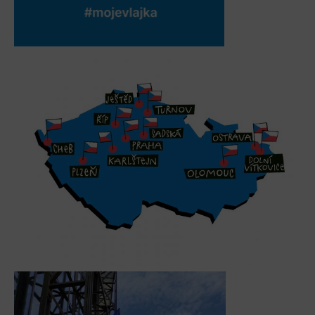
L’Osteria
PECKA DOV
Restaurace VP ART
Bistropen
CØKAFE Dolní Vítkovice
FUTURE café
Catering
Ubytování
Hotel VP1
Vila Liběna
Další
Narozeninové oslavy
Letní tábory