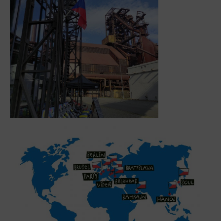
Tematické dárkové poukazy
Pro školy
DOVýuky
Kroužky pro děti
Výjezdní akce