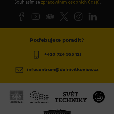
Souhlasím se
zpracováním osobních údajů
.
Potřebujete poradit?
+420 724 955 121
infocentrum@dolnivitkovice.cz