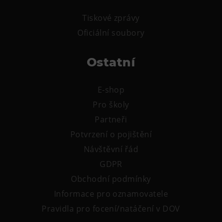
L’Osteria
Tiskové zprávy
PECKA DOV
Oficiální soubory
Restaurace VP ART
Bistropen
Ostatní
CØKAFE Dolní Vítkovice
FUTURE café
E-shop
Catering
Pro školy
Partneři
Ubytování
Potvrzení o pojištění
Hotel VP1
Návštěvní řád
Vila Liběna
GDPR
Obchodní podmínky
Další
Informace pro oznamovatele
Narozeninové oslavy
Pravidla pro focení/natáčení v DOV
Letní tábory