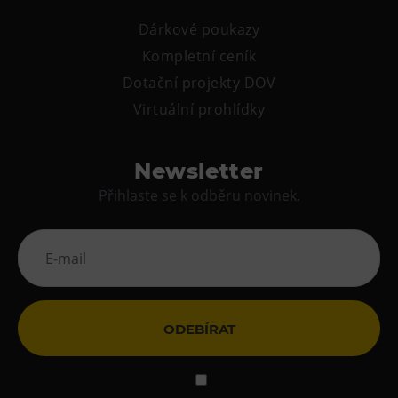
Tematické dárkové poukazy
Dárkové poukazy
Pro školy
Kompletní ceník
DOVýuky
Dotační projekty DOV
Kroužky pro děti
Virtuální prohlídky
Výjezdní akce
Newsletter
Přihlaste se k odběru novinek.
ODEBÍRAT