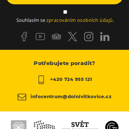
Souhlasím se
zpracováním osobních údajů
.
Potřebujete poradit?
+420 724 955 121
infocentrum@dolnivitkovice.cz