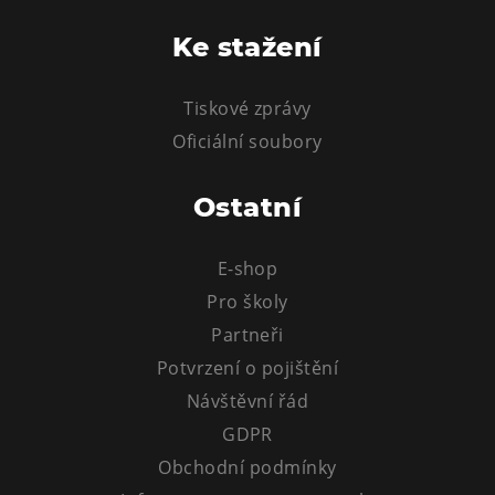
Tematické dárkové poukazy
Ke stažení
Pro školy
DOVýuky
Tiskové zprávy
Kroužky pro děti
Oficiální soubory
Výjezdní akce
Ostatní
E-shop
Pro školy
Partneři
Potvrzení o pojištění
Návštěvní řád
GDPR
Obchodní podmínky