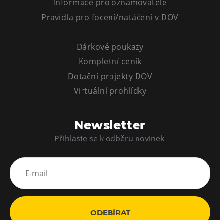
Informace pro oznamovatele
Pravidla pro focení/natáčení v DOV
Dárkové poukazy
Kompletní ceník
Dotační projekty DOV
Virtuální prohlídky
Newsletter
Přihlaste se k odběru novinek.
ODEBÍRAT