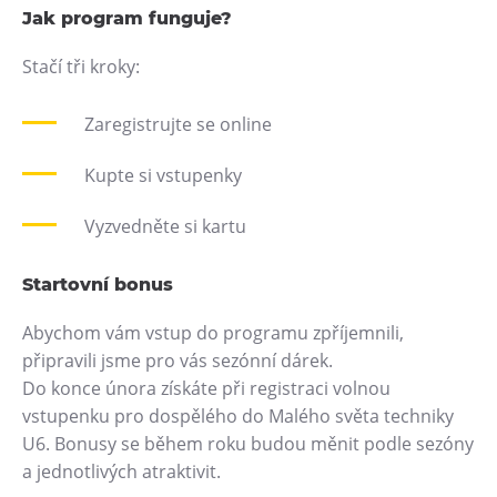
Jak program funguje?
Heligonka
Stačí tři kroky:
HopJump
Lezecká stěna
Zaregistrujte se online
Národní zemědělské muzeum
Fajna Dilna
Kupte si vstupenky
FUTUREUM
Vyzvedněte si kartu
Prohlídky
Startovní bonus
Dolní Vítkovice
Abychom vám vstup do programu zpříjemnili,
Hornické muzeum
připravili jsme pro vás sezónní dárek.
Do konce února získáte při registraci volnou
Občerstvení
vstupenku pro dospělého do Malého světa techniky
Bolt Café
U6. Bonusy se během roku budou měnit podle sezóny
a jednotlivých atraktivit.
Kavárna Velký Svět techniky