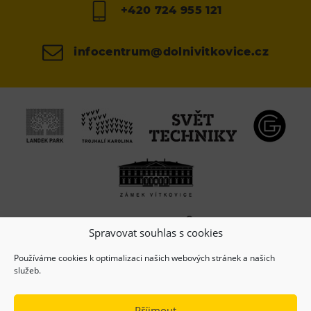
+420 724 955 121
infocentrum@dolnivitkovice.cz
Spravovat souhlas s cookies
Používáme cookies k optimalizaci našich webových stránek a našich
služeb.
Příjmout