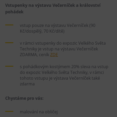
Vstupenky na výstavu Večerníček a království
Heligonka
pohádek
HopJump
Lezecká stěna
vstup pouze na výstavu Večerníček (90
Kč/dospělý, 70 Kč/dítě)
Národní zemědělské muzeum
Fajna Dilna
v rámci vstupenky do expozic Velkého Světa
FUTUREUM
Techniky je vstup na výstavu Večerníček
ZDARMA, ceník
ZDE
Prohlídky
s pohádkovým kostýmem 20% sleva na vstup
Dolní Vítkovice
do expozic Velkého Světa Techniky, v rámci
tohoto vstupu je výstava Večerníček také
Hornické muzeum
zdarma
Občerstvení
Chystáme pro vás:
Bolt Café
Kavárna Velký Svět techniky
malování na obličej