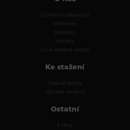
O Dolních Vítkovicích
Informace
Kontakty
Kariéra
Často kladené dotazy
Ke stažení
Tiskové zprávy
Oficiální soubory
Ostatní
E-shop