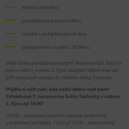
L’Osteria
Krtkovu zmrzlinu
PECKA DOV
Restaurace VP ART
pohádkovou kreativní dílnu
Bistropen
setkání s pohádkovými hrdiny
CØKAFE Dolní Vítkovice
FUTURE café
předpremiéru nového 3D filmu
Catering
Máte doma pohádkový kostým? Budeme rádi, když se
nám v něm v sobotu 2. října ukážete! Odměníme vás
Ubytování
20% slevou při vstupu do Velkého Světa Techniky.
Hotel VP1
Přijďte si užít svět, kde vítězí dobro nad zlem!
Vila Liběna
Pohádkové 7. narozeniny Světa Techniky v sobotu
2. října od 10:00!
Další
(10:00 – slavnostní otevření výstavy Večerníček
Narozeninové oslavy
a království pohádek, 12:00 až 17:00 – doprovodný
Letní tábory