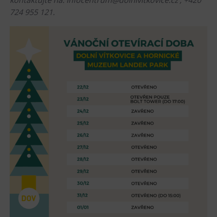
kontaktujte na: infocentrum@dolnivitkovice.cz , +420
724 955 121.
Heligonka
HopJump
Lezecká stěna
Národní zemědělské muzeum
Fajna Dilna
FUTUREUM
Prohlídky
Dolní Vítkovice
Hornické muzeum
Občerstvení
Bolt Café
Kavárna Velký Svět techniky