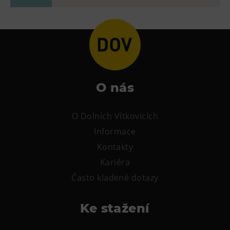
L’Osteria
PECKA DOV
Restaurace VP ART
Bistropen
CØKAFE Dolní Vítkovice
FUTURE café
O nás
Catering
O Dolních Vítkovicích
Ubytování
Informace
Hotel VP1
Kontakty
Vila Liběna
Kariéra
Často kladené dotazy
Další
Ke stažení
Narozeninové oslavy
Letní tábory