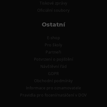
Tiskové zprávy
Tematické dárkové poukazy
Oficiální soubory
Pro školy
DOVýuky
Ostatní
Kroužky pro děti
Výjezdní akce
E-shop
Pro školy
Partneři
Potvrzení o pojištění
Návštěvní řád
GDPR
Obchodní podmínky
Informace pro oznamovatele
Pravidla pro focení/natáčení v DOV