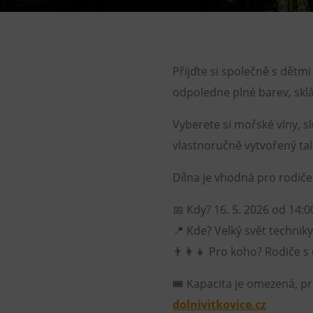
Gong
Galerie Gong
Hornické muzeum
Přijďte si společně s dětmi 
Heligonka
odpoledne plné barev, sklá
HopJump
Lezecká stěna
Vyberete si mořské vlny, s
vlastnoručně vytvořený tal
Národní zemědělské muzeum
Fajna Dilna
Dílna je vhodná pro rodiče s
FUTUREUM
📅 Kdy? 16. 5. 2026 od 14:0
📍 Kde? Velký svět techniky
👨‍👩‍👧 Pro koho? Rodiče s 
🎟️ Kapacita je omezená, 
dolnivitkovice.cz