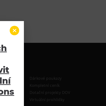
ch
it
lní
Dárkové poukazy
Kompletní ceník
ions
Dotační projekty DOV
Virtuální prohlídky