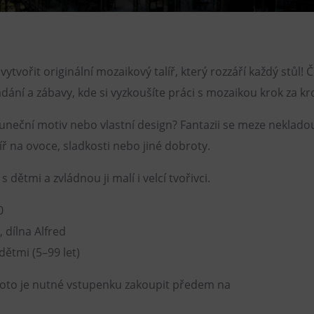
Restaurace VP ART
Bistropen
CØKAFE Dolní Vítkovice
vytvořit originální mozaikový talíř, který rozzáří každý stůl! 
FUTURE café
dání a zábavy, kde si vyzkoušíte práci s mozaikou krok za k
Catering
luneční motiv nebo vlastní design? Fantazii se meze neklad
íř na ovoce, sladkosti nebo jiné dobroty.
 dětmi a zvládnou ji malí i velcí tvořivci.
0
, dílna Alfred
dětmi (5–99 let)
proto je nutné vstupenku zakoupit předem na