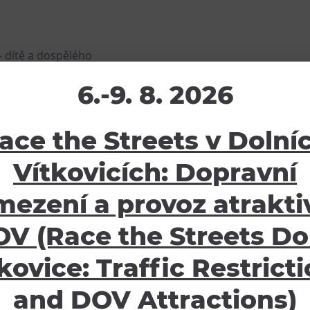
 dítě a dospělého
6.-9. 8. 2026
ace the Streets v Dolní
Vítkovicích: Dopravní
žení
Ostatní
mezení a provoz atraktiv
V (Race the Streets Do
ávy
E-shop
oubory
Pro školy
kovice: Traffic Restrict
Partneři
Potvrzení o pojištění
and DOV Attractions)