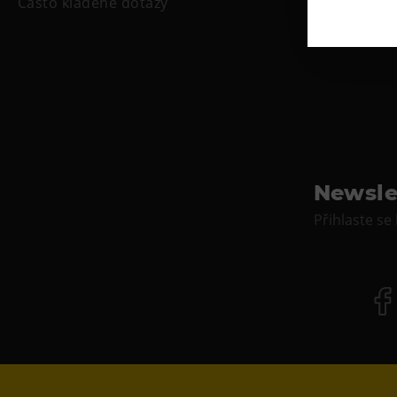
Často kladené dotazy
Newsle
Přihlaste se