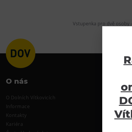
Vstupenka pro dvě osoby –
R
O nás
Ke sta
o
DO
O Dolních Vítkovicích
Tiskové zpr
Informace
Oficiální s
Vít
Kontakty
Kariéra