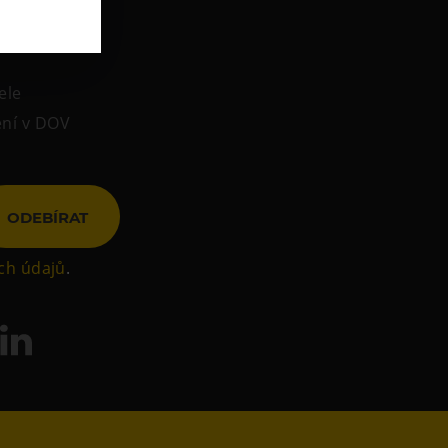
ele
ení v DOV
ODEBÍRAT
ch údajů
.