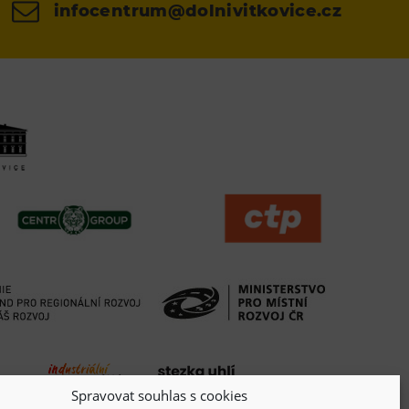
infocentrum@dolnivitkovice.cz
Spravovat souhlas s cookies