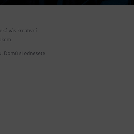
DOVýuky
Kroužky pro děti
Výjezdní akce
Čeká vás kreativní
rokem.
ou. Domů si odnesete