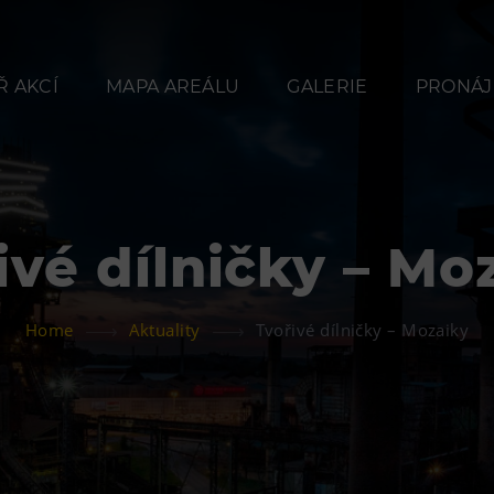
 AKCÍ
MAPA AREÁLU
GALERIE
PRONÁJ
ivé dílničky – Mo
Občerstvení
Ubyt
Home
Aktuality
Tvořivé dílničky – Mozaiky
Bolt Café
Hotel VP
Kavárna Velký Svět
Vila Libě
techniky
L’Osteria
PECKA DOV