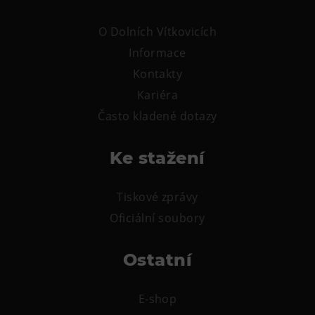
Tematické dárkové poukazy
O Dolních Vítkovicích
Pro školy
Informace
DOVýuky
Kontakty
Kroužky pro děti
Kariéra
Výjezdní akce
Často kladené dotazy
Ke stažení
Tiskové zprávy
Oficiální soubory
Ostatní
E-shop