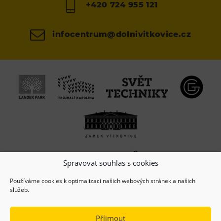
+420 724 955 121
infocentrum@dolnivitkovice.cz
Spravovat souhlas s cookies
Používáme cookies k optimalizaci našich webových stránek a našich
služeb.
Příjmout