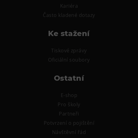
Kariéra
Tematické dárkové poukazy
Často kladené dotazy
Pro školy
DOVýuky
Ke stažení
Kroužky pro děti
Výjezdní akce
Tiskové zprávy
Oficiální soubory
Ostatní
E-shop
Pro školy
Partneři
Potvrzení o pojištění
Návštěvní řád