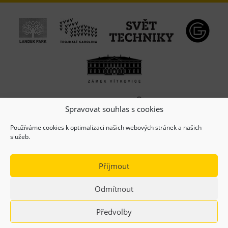
Spravovat souhlas s cookies
Používáme cookies k optimalizaci našich webových stránek a našich
služeb.
Příjmout
Odmítnout
(c) Copyright 2026, Dolní oblast VÍTKOVICE, z.s.
Předvolby