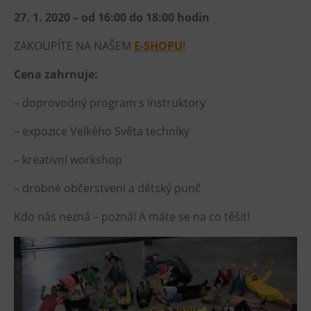
27. 1. 2020 – od 16:00 do 18:00 hodin
Heligonka
HopJump
ZAKOUPÍTE NA NAŠEM
E-SHOPU
!
Lezecká stěna
Cena zahrnuje:
Národní zemědělské muzeum
– doprovodný program s instruktory
Fajna Dilna
FUTUREUM
– expozice Velkého Světa techniky
– kreativní workshop
Prohlídky
– drobné občerstvení a dětský punč
Dolní Vítkovice
Hornické muzeum
Kdo nás nezná – pozná! A máte se na co těšit!
Občerstvení
Bolt Café
Kavárna Velký Svět techniky