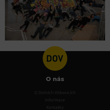
L’Osteria
PECKA DOV
Restaurace VP ART
Bistropen
CØKAFE Dolní Vítkovice
FUTURE café
Catering
Ubytování
Hotel VP1
Vila Liběna
O nás
Další
O Dolních Vítkovicích
Narozeninové oslavy
Informace
Letní tábory
Kontakty