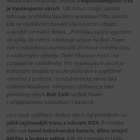
železárnách pracovali. Jednou
z nejoblíbenějších tras
je Vysokopecní okruh
. 100 minut trvající zážitek
Heligonka
zahrnuje prohlídku bývalého vysokopecního závodu,
HopJump
kde se návštěvníci dozvědí vše o historii oblasti
Lezecká stěna
a výrobě surového železa.
„Prohlídka začíná výjezdem
Národní zemědělské muzeum
do výšky 36 metrů, následuje výstup na Bolt Tower,
kde si návštěvníci mohou užít 30 minut volného času
Fajna Dilna
s nádhernými výhledy​. Dolní Vítkovice myslí i na
FUTUREUM
cizojazyčné návštěvníky. Pro Vysokopecní okruh je
k dispozici bezplatný audio průvodce v angličtině,
Prohlídky
němčině a polštině,“
za návštěvnický servis láká
Dolní Vítkovice
Ludmila Nováková. Veřejností oblíbený je také
pohodový okruh
Bolt Café
na Bolt Tower
Hornické muzeum
s předplacenou konzumací v kavárně.
Občerstvení
Loni nově rozšířený Uhelný okruh byl přeměněn na
ještě zajímavější trasu s názvem KOX
. Prohlídka
Bolt Café
zahrnuje
tunel koksárenské baterie, dílnu strojní
Kavárna Velký Svět techniky
údržby a budovu velína
, kde se v minulosti řídilo