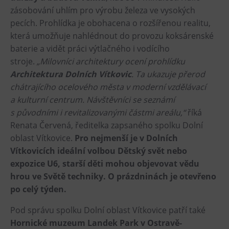
L’Osteria
zásobování uhlím pro výrobu železa ve vysokých
PECKA DOV
pecích. Prohlídka je obohacena o rozšířenou realitu,
která umožňuje nahlédnout do provozu koksárenské
Restaurace VP ART
baterie a vidět práci výtlačného i vodícího
Bistropen
stroje.
„Milovníci architektury ocení prohlídku
CØKAFE Dolní Vítkovice
Architektura Dolních Vítkovic
. Ta ukazuje přerod
FUTURE café
chátrajícího ocelového města v moderní vzdělávací
a kulturní centrum. Návštěvníci se seznámí
Catering
s původními i revitalizovanými částmi areálu,“
říká
Renata Červená, ředitelka zapsaného spolku Dolní
Ubytování
oblast Vítkovice.
Pro nejmenší je v Dolních
Hotel VP1
Vítkovicích ideální volbou Dětský svět nebo
Vila Liběna
expozice U6, starší děti mohou objevovat vědu
hrou ve Světě techniky. O prázdninách je otevřeno
Další
po celý týden.
Narozeninové oslavy
Pod správu spolku Dolní oblast Vítkovice patří také
Hornické muzeum Landek Park v Ostravě-
Letní tábory