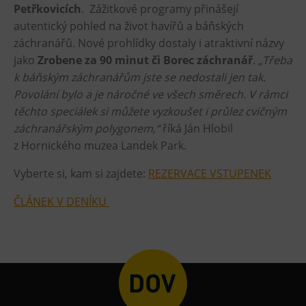
Petřkovicích
. Zážitkové programy přinášejí
Tematické dárkové poukazy
autentický pohled na život havířů a báňských
Pro školy
záchranářů. Nové prohlídky dostaly i atraktivní názvy
DOVýuky
jako
Zrobene za 90 minut či Borec záchranář
.
„Třeba
k báňským záchranářům jste se nedostali jen tak.
Kroužky pro děti
Povolání bylo a je náročné ve všech směrech. V rámci
Výjezdní akce
těchto speciálek si můžete vyzkoušet i průlez cvičným
záchranářským polygonem,“
říká Ján Hlobil
z Hornického muzea Landek Park.
Vyberte si, kam si zajdete:
REZERVACE VSTUPENEK
ČLÁNEK V DENÍKU