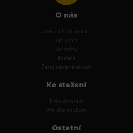
O nás
O Dolních Vítkovicích
Informace
Kontakty
Kariéra
Často kladené dotazy
Ke stažení
Tiskové zprávy
Oficiální soubory
Ostatní