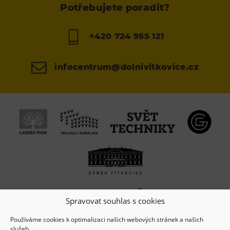
Potřebujete poradit?
+420 724 955 121
infocentrum@dolnivitkovice.cz
Spravovat souhlas s cookies
Používáme cookies k optimalizaci našich webových stránek a našich
služeb.