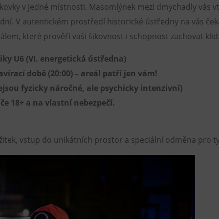
kovky v jedné místnosti. Masomlýnek mezi dmychadly vás vt
ní. V autentickém prostředí historické ústředny na vás ček
álem, které prověří vaši šikovnost i schopnost zachovat kli
iky U6 (VI. energetická ústředna)
vírací době (20:00) – areál patří jen vám!
ejsou fyzicky náročné, ale psychicky intenzivní)
e 18+ a na vlastní nebezpečí.
žitek, vstup do unikátních prostor a speciální odměna pro ty, 