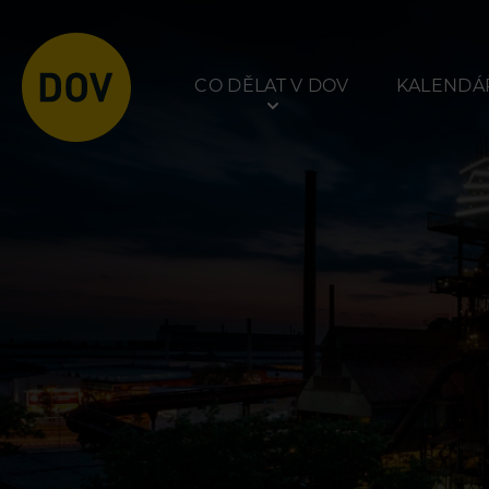
CO DĚLAT V DOV
KALENDÁŘ
Atraktivity
Prohlídky
Bolt Tower
Dolní Vítkovice
Velký svět techniky
Hornické muzeum
Malý svět techniky U6
Dětský svět