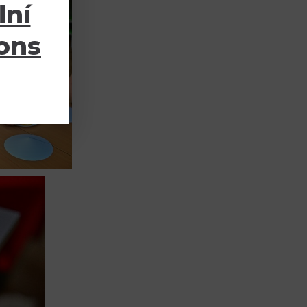
lní
ions