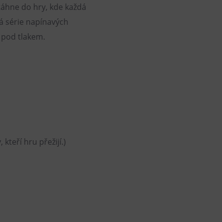
áhne do hry, kde každá
á série napínavých
d pod tlakem.
kteří hru přežijí.)