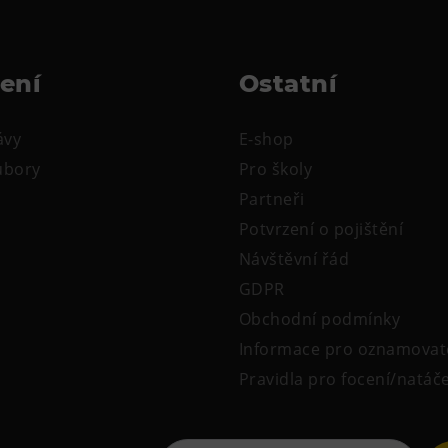
žení
Ostatní
ávy
E-shop
oubory
Pro školy
Partneři
Potvrzení o pojištění
Návštěvní řád
GDPR
Obchodní podmínky
Informace pro oznamovat
Pravidla pro focení/natáč