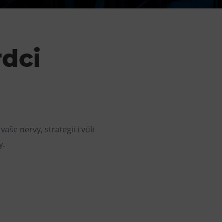
DOVýuky
Kroužky pro děti
Výjezdní akce
rdci
še nervy, strategii i vůli
y.