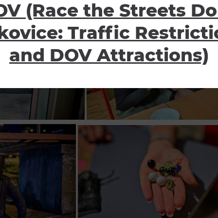
V (Race the Streets Do
kovice: Traffic Restrict
and DOV Attractions)