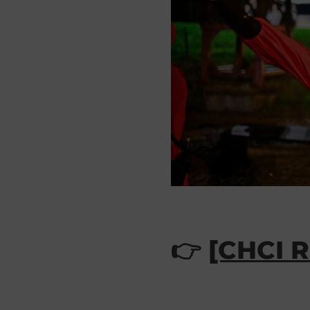
👉
[CHCI 