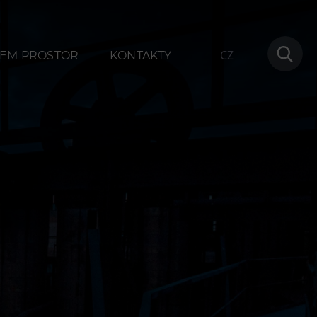
CZ
EM PROSTOR
KONTAKTY
ování
Další
1
Narozeninové oslavy
na
Letní tábory
Tematické dárkové poukazy
Pro školy