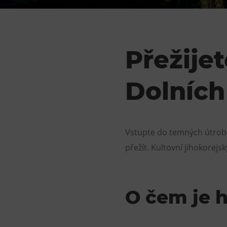
Gong
Galerie Gong
Hornické muzeum
Přežije
Heligonka
HopJump
Dolních
Lezecká stěna
Národní zemědělské muzeum
Fajna Dilna
Vstupte do temných útrob VI
FUTUREUM
přežít. Kultovní jihokorej
O čem je h