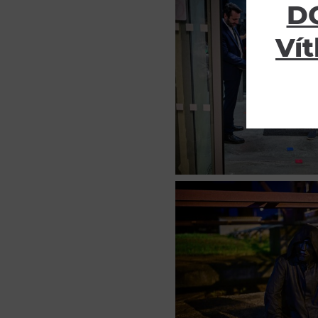
DO
Vít