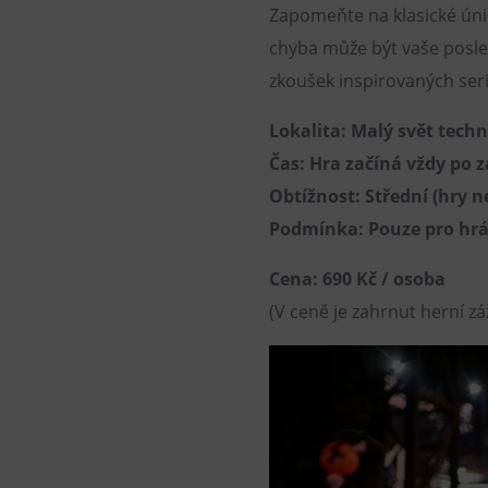
Zapomeňte na klasické úni
chyba může být vaše posled
zkoušek inspirovaných seri
Lokalita: Malý svět techn
Čas: Hra začíná vždy po za
Obtížnost: Střední (hry n
Podmínka: Pouze pro hráč
Cena: 690 Kč / osoba
(V ceně je zahrnut herní zá