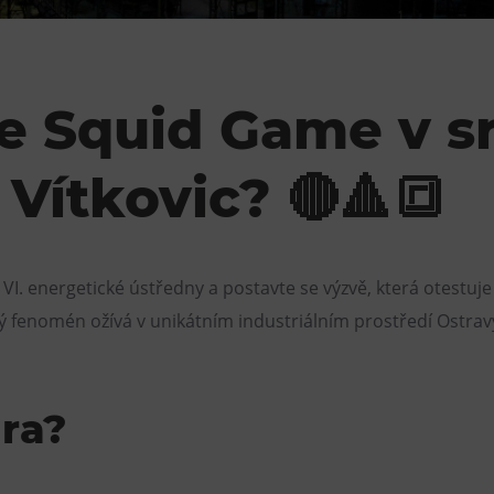
Restaurace VP ART
Bistropen
CØKAFE Dolní Vítkovice
te Squid Game v s
FUTURE café
 Vítkovic? 🔴🔺🔳
Catering
. energetické ústředny a postavte se výzvě, která otestuje va
ský fenomén ožívá v unikátním industriálním prostředí Ostrav
ra?