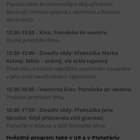
Popularizátor kosmonautiky a vědy představí
fascinující témata spojená s vesmírem a životem
astronautů.
12:30–13:05 – Kino: Pozvánka do vesmíru
Druhé promítání filmu.
13:30–15:00 – Divadlo vědy: Přednáška Marka
Kolasy: Měsíc – známý, ale stále tajemný
Přednáška o našem nejbližším vesmírném sousedovi
a jeho stále neodhalených tajemstvích.
15:30–16:05 – Vesmírné kino: Pozvánka do vesmíru
Poslední promítání filmu.
16:30–17:50 – Divadlo vědy: Přednáška Jana
Spratka: Když přestanete cítit gravitaci
Podvečerní diskuse a další kosmické téma.
Hvězdný program také v U6 a v Planetáriu