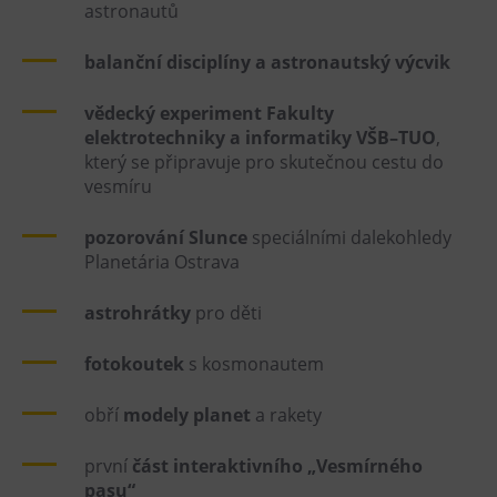
astronautů
Tematické dárkové poukazy
Pro školy
balanční disciplíny a astronautský výcvik
DOVýuky
vědecký experiment Fakulty
Kroužky pro děti
elektrotechniky a informatiky VŠB–TUO
,
Výjezdní akce
který se připravuje pro skutečnou cestu do
vesmíru
pozorování Slunce
speciálními dalekohledy
Planetária Ostrava
astrohrátky
pro děti
fotokoutek
s kosmonautem
obří
modely planet
a rakety
první
část interaktivního „Vesmírného
pasu“