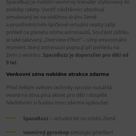
SpaceBuzz je mobilní vesmírný trenažér stylizovaný do
L’Osteria
podoby rakety. Uvnitř návštěvníci absolvují
PECKA DOV
simulovaný let na oběžnou dráhu Země
Restaurace VP ART
a prostřednictvím špičkové virtuální reality zažijí
Bistropen
pohled na planetu očima astronautů. Součástí zážitku
je také takzvaný „Overview Effect“ – silný emocionální
CØKAFE Dolní Vítkovice
moment, který astronauti popisují při pohledu na
FUTURE café
Zemi z vesmíru.
SpaceBuzz je doporučen pro děti od
Catering
9 let.
Ubytování
Venkovní zóna nabídne atrakce zdarma
Hotel VP1
Před Velkým světem techniky vyroste rozsáhlá
vesmírná zóna plná aktivit pro děti i dospělé.
Vila Liběna
Návštěvníci si budou moci zdarma vyzkoušet:
Další
SpaceBuzz –
virtuální let na orbitu Země
Narozeninové oslavy
vesmírný gyroskop
simulující přetížení
Letní tábory