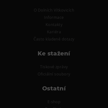
O Dolních Vítkovicích
Informace
Kontakty
Kariéra
Často kladené dotazy
Ke stažení
Tiskové zprávy
Oficiální soubory
Ostatní
E-shop