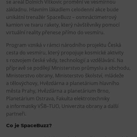
se areál Dolních Vítkovic promění ve vesmírnou
Heligonka
základnu. Hlavním lákadlem celodenní akce bude
unikátní trenažér SpaceBuzz – osmnáctimetrový
HopJump
kamion ve tvaru rakety, který návštěvníky pomocí
Lezecká stěna
virtuální reality přenese přímo do vesmíru.
Národní zemědělské muzeum
Program vzniká v rámci národního projektu Česká
Fajna Dilna
cesta do vesmíru, který propojuje kosmické aktivity
FUTUREUM
s rozvojem české vědy, technologií a vzdělávání. Na
přípravě se podílejí Ministerstvo průmyslu a obchodu,
Prohlídky
Ministerstvo obrany, Ministerstvo školství, mládeže
a tělovýchovy, Hvězdárna a planetárium hlavního
Dolní Vítkovice
města Prahy, Hvězdárna a planetárium Brno,
Hornické muzeum
Planetárium Ostrava, Fakulta elektrotechniky
a informatiky VŠB–TUO, Univerzita obrany a další
Občerstvení
partneři.
Bolt Café
Co je SpaceBuzz?
Kavárna Velký Svět techniky