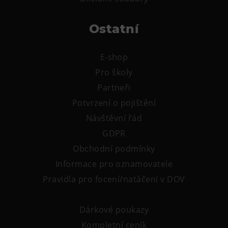
Tematické dárkové poukazy
Pro školy
Ostatní
DOVýuky
E-shop
Kroužky pro děti
Pro školy
Výjezdní akce
Partneři
Potvrzení o pojištění
Návštěvní řád
GDPR
Obchodní podmínky
Informace pro oznamovatele
Pravidla pro focení/natáčení v DOV
Dárkové poukazy
Kompletní ceník