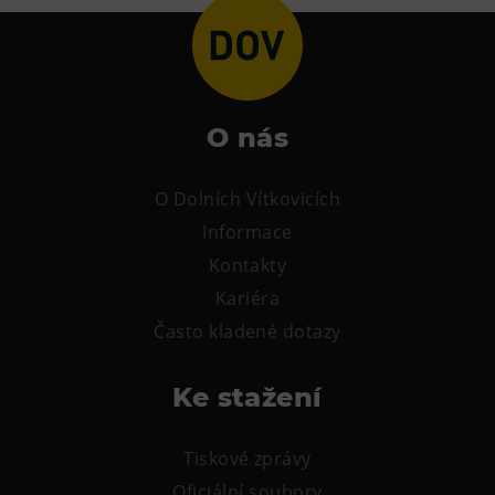
L’Osteria
PECKA DOV
Restaurace VP ART
Bistropen
O nás
CØKAFE Dolní Vítkovice
FUTURE café
O Dolních Vítkovicích
Catering
Informace
Kontakty
Ubytování
Kariéra
Hotel VP1
Často kladené dotazy
Vila Liběna
Ke stažení
Další
Narozeninové oslavy
Tiskové zprávy
Letní tábory
Oficiální soubory