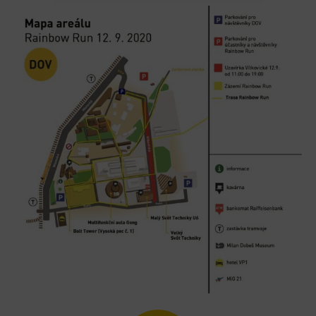
Heligonka
HopJump
Lezecká stěna
Národní zemědělské muzeum
Fajna Dilna
FUTUREUM
Prohlídky
Dolní Vítkovice
Hornické muzeum
Občerstvení
Bolt Café
Kavárna Velký Svět techniky