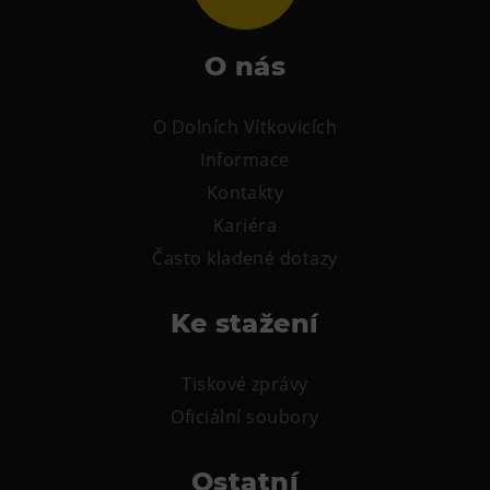
O nás
O Dolních Vítkovicích
Informace
Kontakty
Kariéra
Často kladené dotazy
Ke stažení
Tiskové zprávy
Oficiální soubory
Ostatní