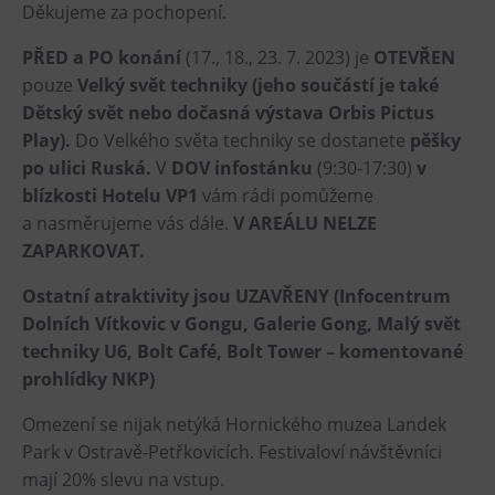
Děkujeme za pochopení.
Tematické dárkové poukazy
Pro školy
PŘED a PO konání
(17., 18., 23. 7. 2023) je
OTEVŘEN
pouze
Velký svět techniky (jeho součástí je také
DOVýuky
Dětský svět nebo dočasná výstava Orbis Pictus
Kroužky pro děti
Play).
Do Velkého světa techniky se dostanete
pěšky
Výjezdní akce
po ulici Ruská.
V
DOV infostánku
(9:30-17:30)
v
blízkosti Hotelu VP1
vám rádi pomůžeme
a nasměrujeme vás dále.
V AREÁLU NELZE
ZAPARKOVAT.
Ostatní atraktivity jsou UZAVŘENY (Infocentrum
Dolních Vítkovic v Gongu, Galerie Gong, Malý svět
techniky U6, Bolt Café, Bolt Tower – komentované
prohlídky NKP)
Omezení se nijak netýká Hornického muzea Landek
Park v Ostravě-Petřkovicích. Festivaloví návštěvníci
mají 20% slevu na vstup.