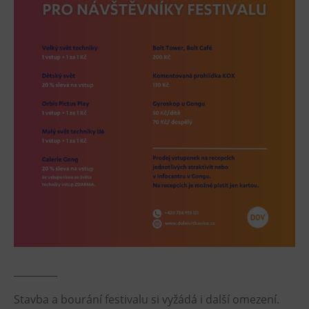
L’Osteria
PECKA DOV
Restaurace VP ART
Bistropen
CØKAFE Dolní Vítkovice
FUTURE café
Catering
Ubytování
Hotel VP1
Vila Liběna
Další
_________
Narozeninové oslavy
Stavba a bourání festivalu si vyžádá i další omezení.
Letní tábory