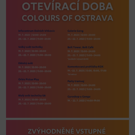
Heligonka
HopJump
Lezecká stěna
Národní zemědělské muzeum
Fajna Dilna
FUTUREUM
Prohlídky
Dolní Vítkovice
Hornické muzeum
Občerstvení
Bolt Café
Kavárna Velký Svět techniky