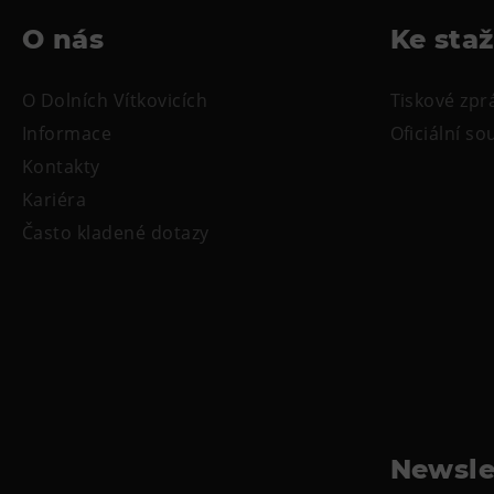
O nás
Ke sta
O Dolních Vítkovicích
Tiskové zpr
Informace
Oficiální s
Kontakty
Kariéra
Často kladené dotazy
Newsle