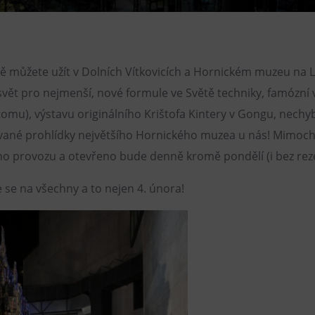
Restaurace VP ART
Bistropen
CØKAFE Dolní Vítkovice
itě můžete užít v Dolních Vítkovicích a Hornickém muzeu na
FUTURE café
ět pro nejmenší, nové formule ve Světě techniky, famózní v
omu), výstavu originálního Krištofa Kintery v Gongu, nechy
Catering
ané prohlídky největšího Hornického muzea u nás! Mimoc
ho provozu a otevřeno bude denně kromě pondělí (i bez re
e se na všechny a to nejen 4. února!