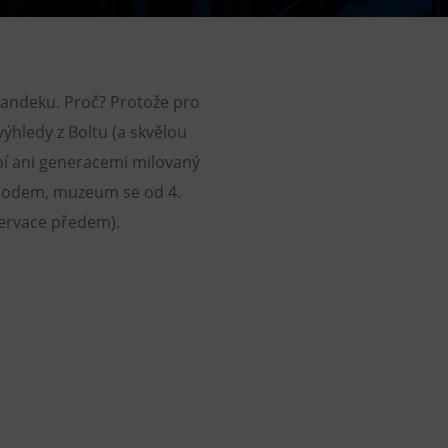
DOVýuky
Kroužky pro děti
Výjezdní akce
 Landeku. Proč? Protože pro
ýhledy z Boltu (a skvělou
bí ani generacemi milovaný
hodem, muzeum se od 4.
zervace předem).