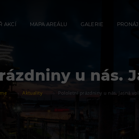
 AKCÍ
MAPA AREÁLU
GALERIE
PRONÁJ
prázdniny u nás. J
Občerstvení
Ubyt
ome
Aktuality
Pololetní prázdniny u nás. Jasná vol
Bolt Café
Hotel VP
Kavárna Velký Svět
Vila Libě
techniky
L’Osteria
PECKA DOV