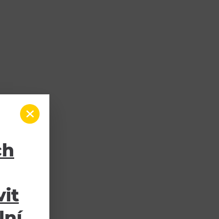
ch
it
lní