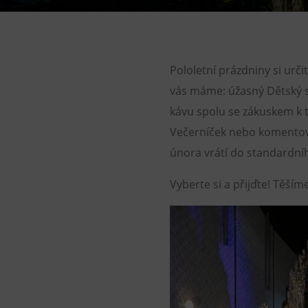
Gong
Galerie Gong
Hornické muzeum
Pololetní prázdniny si urč
Heligonka
vás máme: úžasný Dětský sv
HopJump
kávu spolu se zákuskem k t
Lezecká stěna
Večerníček nebo komentov
Národní zemědělské muzeum
února vrátí do standardní
Fajna Dilna
Vyberte si a přijďte! Těším
FUTUREUM