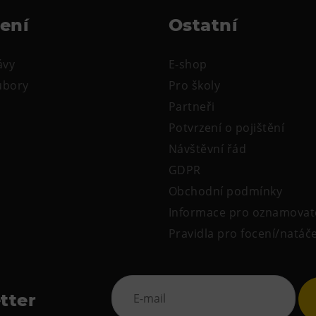
žení
Ostatní
ávy
E-shop
oubory
Pro školy
Partneři
Potvrzení o pojištění
Návštěvní řád
GDPR
Obchodní podmínky
Informace pro oznamovat
Pravidla pro focení/natáč
tter