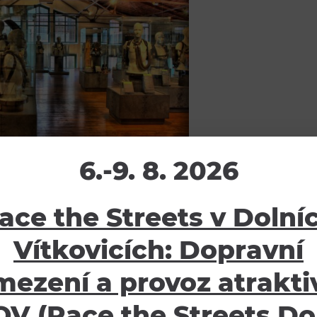
6.-9. 8. 2026
ace the Streets v Dolní
Vítkovicích: Dopravní
mezení a provoz atraktiv
V (Race the Streets Do