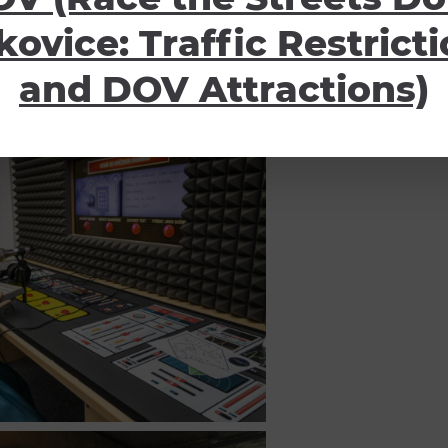
kovice: Traffic Restrict
and DOV Attractions)