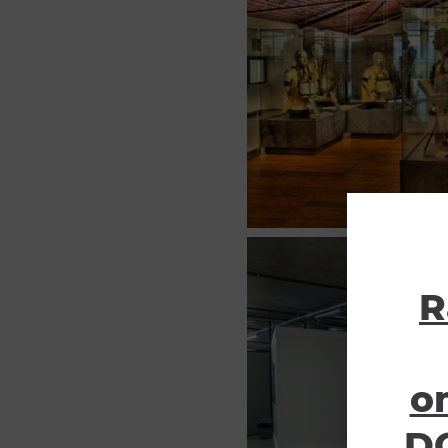
R
o
DO