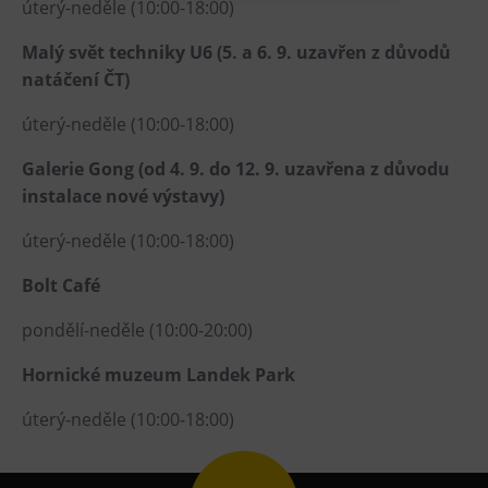
úterý-neděle (10:00-18:00)
Heligonka
Malý svět techniky U6 (5. a 6. 9. uzavřen z důvodů
HopJump
natáčení ČT)
Lezecká stěna
úterý-neděle (10:00-18:00)
Národní zemědělské muzeum
Fajna Dilna
Galerie Gong (od 4. 9. do 12. 9. uzavřena z důvodu
instalace nové výstavy)
FUTUREUM
úterý-neděle (10:00-18:00)
Prohlídky
Bolt Café
Dolní Vítkovice
pondělí-neděle (10:00-20:00)
Hornické muzeum
Hornické muzeum Landek Park
Občerstvení
úterý-neděle (10:00-18:00)
Bolt Café
Kavárna Velký Svět techniky