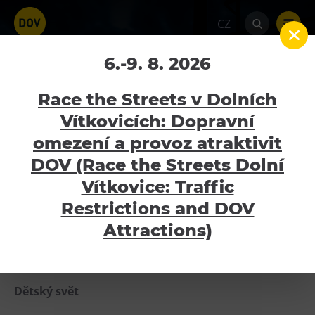
CZ
Otevírací doba atraktivit
6.-9. 8. 2026
DOV od 1. 9. 2023
Race the Streets v Dolních
Vítkovicích: Dopravní
Home
Aktuality
Otevírací doba atraktivit
DOV od 1. 9. 2023
omezení a provoz atraktivit
Atraktivity
DOV (Race the Streets Dolní
Bolt Tower
Vítkovice: Traffic
Milí návštěvníci, s novým školním rokem se mění také
otevírací doba našich atraktivit.
Velký svět techniky
Restrictions and DOV
Malý svět techniky U6
Attractions)
Velký svět techniky
Dětský svět
úterý-neděle (10:00-18:00)
Gong
Dětský svět
Galerie Gong
Hornické muzeum