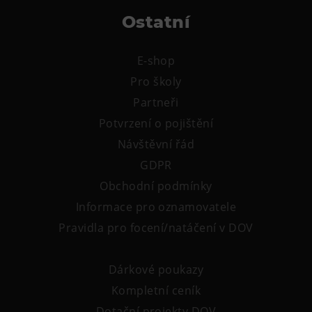
Tematické dárkové poukazy
Ostatní
Pro školy
DOVýuky
E-shop
Kroužky pro děti
Pro školy
Výjezdní akce
Partneři
Potvrzení o pojištění
Návštěvní řád
GDPR
Obchodní podmínky
Informace pro oznamovatele
Pravidla pro focení/natáčení v DOV
Dárkové poukazy
Kompletní ceník
Dotační projekty DOV