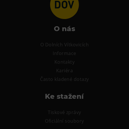
L’Osteria
PECKA DOV
Restaurace VP ART
O nás
Bistropen
CØKAFE Dolní Vítkovice
O Dolních Vítkovicích
FUTURE café
Informace
Catering
Kontakty
Kariéra
Ubytování
Často kladené dotazy
Hotel VP1
Vila Liběna
Ke stažení
Další
Tiskové zprávy
Narozeninové oslavy
Oficiální soubory
Letní tábory