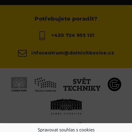
Potřebujete poradit?
+420 724 955 121
infocentrum@dolnivitkovice.cz
Spravovat souhlas s cookies