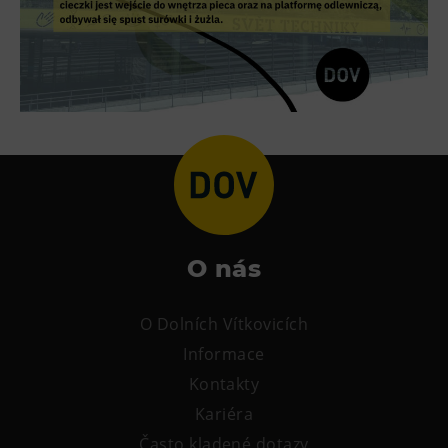
Tematické dárkové poukazy
Pro školy
DOVýuky
Kroužky pro děti
Výjezdní akce
O nás
O Dolních Vítkovicích
Informace
Kontakty
Kariéra
Často kladené dotazy