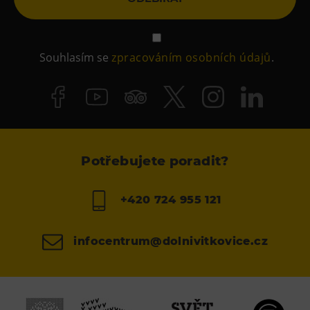
Souhlasím se
zpracováním osobních údajů
.
Potřebujete poradit?
+420 724 955 121
infocentrum@dolnivitkovice.cz