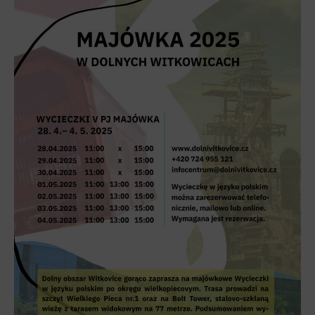
L’Osteria
PECKA DOV
Restaurace VP ART
Bistropen
CØKAFE Dolní Vítkovice
FUTURE café
Catering
Ubytování
Hotel VP1
Vila Liběna
Další
Narozeninové oslavy
Letní tábory