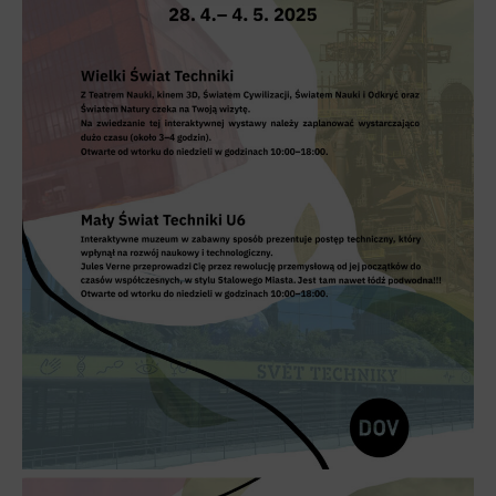
Heligonka
HopJump
Lezecká stěna
Národní zemědělské muzeum
Fajna Dilna
FUTUREUM
Prohlídky
Dolní Vítkovice
Hornické muzeum
Občerstvení
Bolt Café
Kavárna Velký Svět techniky