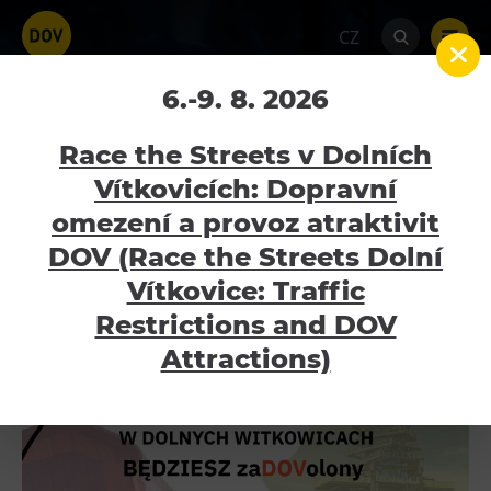
CZ
MAJÓWKA 2025 (28. 4. –
6.-9. 8. 2026
4. 5. 2025)
Race the Streets v Dolních
Vítkovicích: Dopravní
Home
Aktuality
MAJÓWKA 2025 (28. 4. –
4. 5. 2025)
omezení a provoz atraktivit
Atraktivity
DOV (Race the Streets Dolní
Bolt Tower
Vítkovice: Traffic
REZERWACJA ONLINE
Velký svět techniky
Restrictions and DOV
Malý svět techniky U6
Attractions)
Dětský svět
Gong
Galerie Gong
Hornické muzeum