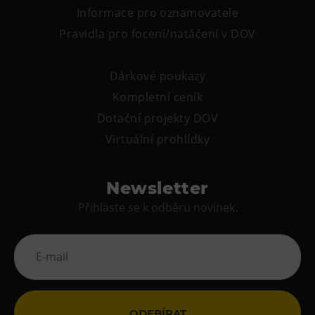
Informace pro oznamovatele
Pravidla pro focení/natáčení v DOV
Dárkové poukazy
Kompletní ceník
Dotační projekty DOV
Virtuální prohlídky
Newsletter
Přihlaste se k odběru novinek.
ODEBÍRAT