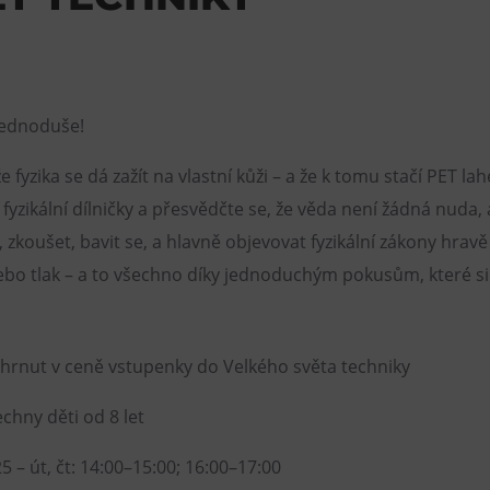
jednoduše!
 fyzika se dá zažít na vlastní kůži – a že k tomu stačí PET la
fyzikální dílničky a přesvědčte se, že věda není žádná nuda,
zkoušet, bavit se, a hlavně objevovat fyzikální zákony hravě a 
o nebo tlak – a to všechno díky jednoduchým pokusům, které s
hrnut v ceně vstupenky do Velkého světa techniky
chny děti od 8 let
25 – út, čt: 14:00–15:00; 16:00–17:00