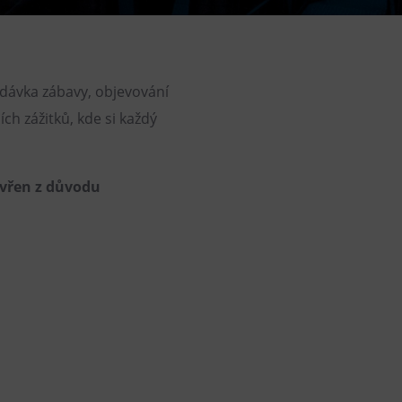
DOVýuky
Kroužky pro děti
Výjezdní akce
 dávka zábavy, objevování
ích zážitků, kde si každý
avřen z důvodu