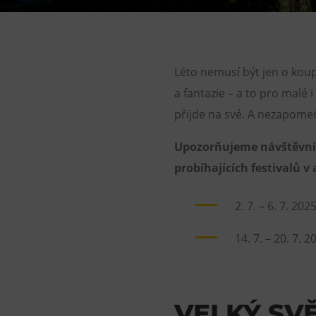
Gong
Galerie Gong
Hornické muzeum
Léto nemusí být jen o koup
Heligonka
a fantazie – a to pro malé 
HopJump
přijde na své. A nezapome
Lezecká stěna
Upozorňujeme návštěvníky
Národní zemědělské muzeum
probíhajících festivalů v
Fajna Dilna
FUTUREUM
2. 7. – 6. 7. 202
14. 7. – 20. 7. 2
VELKÝ SV