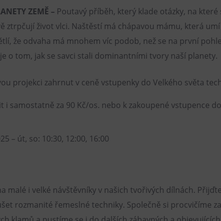
LANETY ZEMĚ –
Poutavý příběh, který klade otázky, na které 
 ztrpčují život vlci. Naštěstí má chápavou mámu, která umí s
ětlí, že odvaha má mnohem víc podob, než se na první pohl
e o tom, jak se savci stali dominantními tvory naší planety.
vou projekci zahrnut v ceně vstupenky do Velkého světa tec
pit i samostatně za 90 Kč/os. nebo k zakoupené vstupence 
025 – út, so: 10:30, 12:00, 16:00
malé i velké návštěvníky v našich tvořivých dílnách. Přijďte 
ušet rozmanité řemeslné techniky. Společně si procvičíme za
h klamů a pustíme se i do dalších zábavných a objevujících a