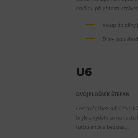
skvělou příležitostí k tráv
Vstup do dílny 
Dílny jsou vhod
U6
DVOJPLOŠNÍK ŠTEFAN
Cestování bez kufrů? S U6
brýle a vydáte se na cest
turbulence a bez pasu.