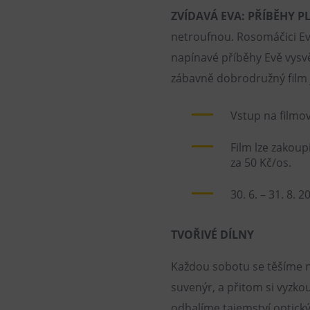
ZVÍDAVÁ EVA: PŘÍBĚHY P
netroufnou. Rosomáčici Evě
napínavé příběhy Evě vysv
zábavně dobrodružný film j
Vstup na filmo
Film lze zakou
za 50 Kč/os.
30. 6. – 31. 8. 2
TVOŘIVÉ DÍLNY
Každou sobotu se těšíme na 
suvenýr, a přitom si vyzko
odhalíme tajemství optickýc