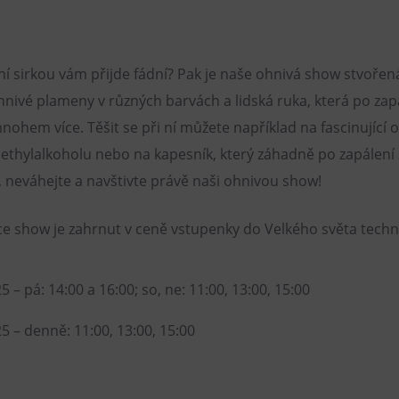
í sirkou vám přijde fádní? Pak je naše ohnivá show stvořená
nivé plameny v různých barvách a lidská ruka, která po zap
nohem více. Těšit se při ní můžete například na fascinující
methylalkoholu nebo na kapesník, který záhadně po zapálení
, neváhejte a navštivte právě naši ohnivou show!
ce show je zahrnut v ceně vstupenky do Velkého světa techni
25 – pá: 14:00 a 16:00; so, ne: 11:00, 13:00, 15:00
25 – denně: 11:00, 13:00, 15:00