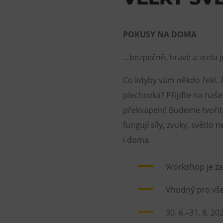
POKUSY NA DOMA
…bezpečně, hravě a zcela 
Co kdyby vám někdo řekl, že
plechovka? Přijďte na naše 
překvapení! Budeme tvořit, 
fungují síly, zvuky, světl
i doma.
Workshop je za
Vhodný pro vše
30. 6.–31. 8. 20