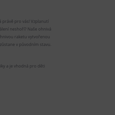
 právě pro vás! Vzplanutí
álení neshoří? Naše ohnivá
 ohnivou raketu vytvořenou
 zůstane v původním stavu.
ky a je vhodná pro děti