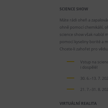
SCIENCE SHOW
Máte rádi oheň a zapalován
ohně pomocí chemikálií, oh
science show však nabízí m
pomocí kyseliny borité a 
Chcete-li zahořet pro vědu
Vstup na scien
i dospělé!
30. 6.–13. 7. 20
21. 7.–31. 8. 20
VIRTUÁLNÍ REALITA