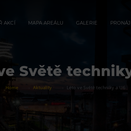
 AKCÍ
MAPA AREÁLU
GALERIE
PRONÁJ
ve Světě technik
Občerstvení
Ubyt
Home
Aktuality
Léto ve Světě techniky a U6
Bolt Café
Hotel VP
Kavárna Velký Svět
Vila Libě
techniky
L’Osteria
PECKA DOV