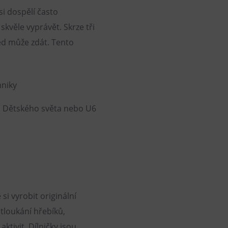
si dospělí často
kvěle vyprávět. Skrze tři
ed může zdát. Tento
hniky
do Dětského světa nebo U6
si vyrobit originální
tloukání hřebíků,
ktivit. Dílničky jsou