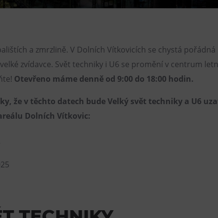
Restaurace VP ART
Bistropen
CØKAFE Dolní Vítkovice
alištích a zmrzlině. V Dolních Vítkovicích se chystá pořádná
FUTURE café
i velké zvídavce. Svět techniky i U6 se promění v centrum letn
ňte!
Otevřeno máme denně od 9:00 do 18:00 hodin.
Catering
, že v těchto datech bude Velký svět techniky a U6 uz
 areálu Dolních Vítkovic:
5
025
ĚT TECHNIKY