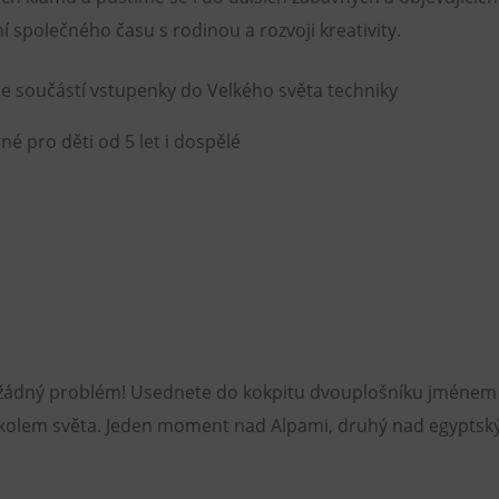
ení společného času s rodinou a rozvoji kreativity.
je součástí vstupenky do Velkého světa techniky
né pro děti od 5 let i dospělé
 žádný problém! Usednete do kokpitu dvouplošníku jménem Š
u kolem světa. Jeden moment nad Alpami, druhý nad egypts