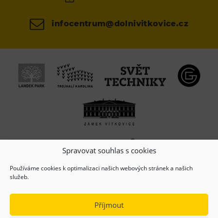
infocentrum@dolnivitkovice.cz
Spravovat souhlas s cookies
Používáme cookies k optimalizaci našich webových stránek a našich
služeb.
Příjmout