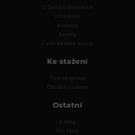
O Dolních Vítkovicích
Informace
Kontakty
Kariéra
Často kladené dotazy
Ke stažení
Tiskové zprávy
Oficiální soubory
Ostatní
E-shop
Pro školy