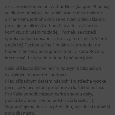
Zkrachovalý komediant Arthur Fleck (Joaquin Phoenix)
Heligonka
se dlouho pohybuje na tenké hranici mezi realitou
HopJump
a šílenstvím. Jednoho dne se ve svém obleku klauna
Lezecká stěna
potuluje po ulicích Gotham City a dostává se do
Národní zemědělské muzeum
konfliktu s brutálními zloději. Pomalu se roztáčí
spirála událostí dosahující hrozivých rozměrů. Všemi
Fajna Dilna
opuštěný Fleck se začne čím dál více propadat do
FUTUREUM
hlubin šílenství a postupně se mění v ikonu zločinu,
kterou svět brzy bude znát pod jménem Joker.
Prohlídky
Vaše bříška potěšíme něčím dobrým k zakousnutí
Dolní Vítkovice
v atraktivním prostředí podpecí.
Hornické muzeum
Před případným deštěm nás ochrání střecha vysoké
pece, takže promítání proběhne za každého počasí.
Občerstvení
Pro Vaše pohodlí nezapomeňte s sebou deky,
polštářky anebo rovnou polštáře či křesílka :-).
Bolt Café
Doporučujeme dorazit v předstihu, zajistíte si tak větší
Kavárna Velký Svět techniky
pohodlí i místo.