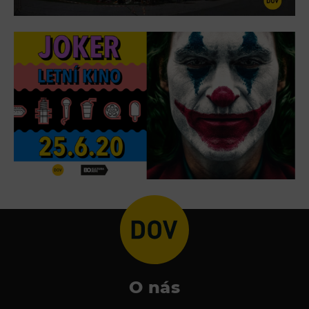
Tematické dárkové poukazy
Pro školy
DOVýuky
Kroužky pro děti
Výjezdní akce
O nás