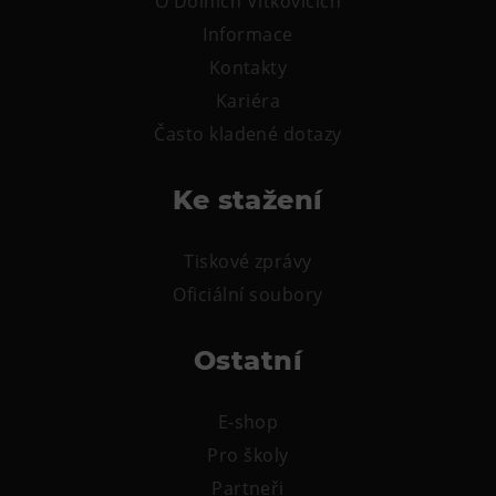
O Dolních Vítkovicích
L’Osteria
Informace
PECKA DOV
Kontakty
Restaurace VP ART
Kariéra
Bistropen
Často kladené dotazy
CØKAFE Dolní Vítkovice
FUTURE café
Ke stažení
Catering
Tiskové zprávy
Ubytování
Oficiální soubory
Hotel VP1
Vila Liběna
Ostatní
Další
E-shop
Narozeninové oslavy
Pro školy
Letní tábory
Partneři