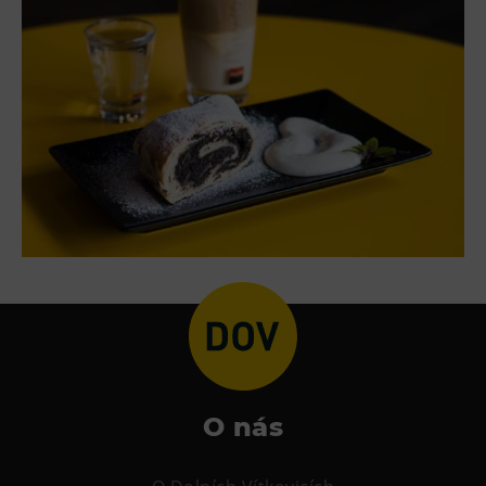
Heligonka
HopJump
Lezecká stěna
Národní zemědělské muzeum
Fajna Dilna
FUTUREUM
Prohlídky
Dolní Vítkovice
Hornické muzeum
Občerstvení
O nás
Bolt Café
Kavárna Velký Svět techniky