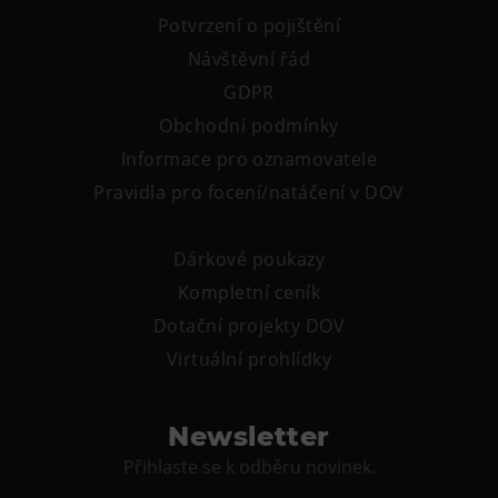
Tematické dárkové poukazy
Potvrzení o pojištění
Pro školy
Návštěvní řád
DOVýuky
GDPR
Kroužky pro děti
Obchodní podmínky
Informace pro oznamovatele
Výjezdní akce
Pravidla pro focení/natáčení v DOV
Dárkové poukazy
Kompletní ceník
Dotační projekty DOV
Virtuální prohlídky
Newsletter
Přihlaste se k odběru novinek.